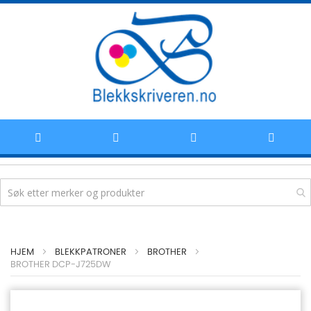
Hoppe
HJEM
BLEKKPATRONER
BROTHER
til
BROTHER DCP-J725DW
innhold