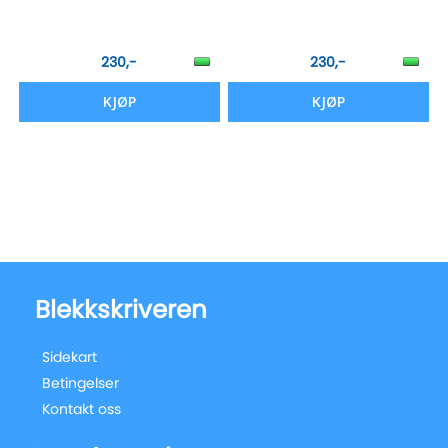
230,-
230,-
KJØP
KJØP
Blekkskriveren
Sidekart
Betingelser
Kontakt oss