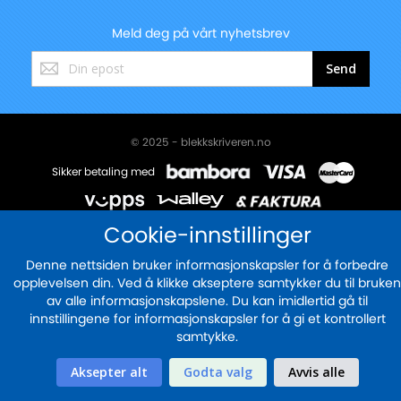
Meld deg på vårt nyhetsbrev
Registrer
Send
deg
for
vårt
nyhetsbrev:
© 2025 - blekkskriveren.no
Sikker betaling med
Cookie-innstillinger
Denne nettsiden bruker informasjonskapsler for å forbedre
opplevelsen din. Ved å klikke akseptere samtykker du til bruken
av alle informasjonskapslene. Du kan imidlertid gå til
innstillingene for informasjonskapsler for å gi et kontrollert
samtykke.
Aksepter alt
Godta valg
Avvis alle