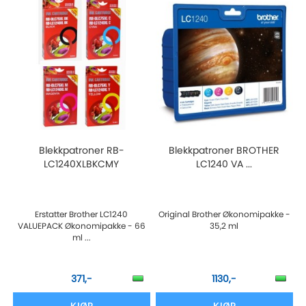
Blekkpatroner RB-
Blekkpatroner BROTHER
LC1240XLBKCMY
LC1240 VA ...
Erstatter Brother LC1240
Original Brother Økonomipakke -
VALUEPACK Økonomipakke - 66
35,2 ml
ml ...
371,-
1130,-
KJØP
KJØP