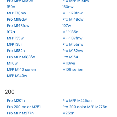
Pro MFP M180n
Pro MFP M181fw
150a
150nw
MFP 178nw
MFP 179fnw
Pro M118dw
Pro M148dw
Pro M148fdw
107w
107a
MFP 135a
MFP 135w
MFP 137fnw
MFP 135r
Pro M155nw
Pro M182n
Pro M182nw
Pro MFP M183fw
Pro M154
M110w
M110we
MFP M140 serien
M109 serien
MFP M140w
200
Pro M201n
Pro MFP M225dn
Pro 200 color M251
Pro 200 color MFP M276n
Pro MFP M277n
M252n