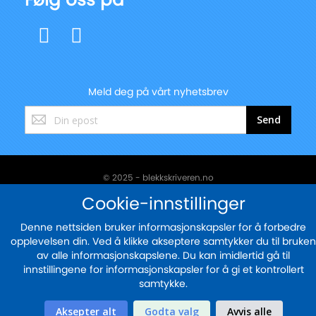
Meld deg på vårt nyhetsbrev
Registrer
Send
deg
for
vårt
nyhetsbrev:
© 2025 - blekkskriveren.no
Cookie-innstillinger
Sikker betaling med
Denne nettsiden bruker informasjonskapsler for å forbedre
opplevelsen din. Ved å klikke akseptere samtykker du til bruken
av alle informasjonskapslene. Du kan imidlertid gå til
innstillingene for informasjonskapsler for å gi et kontrollert
samtykke.
Aksepter alt
Godta valg
Avvis alle