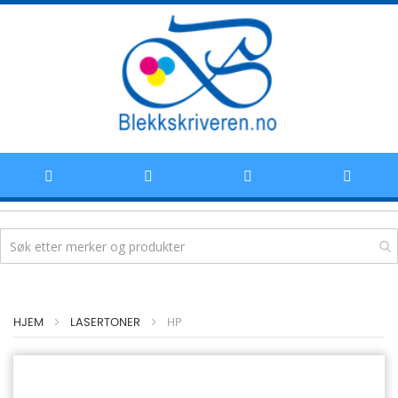
Hoppe
HJEM
LASERTONER
HP
til
innhold