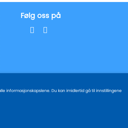
Følg oss på
e informasjonskapslene. Du kan imidlertid gå til innstillingene