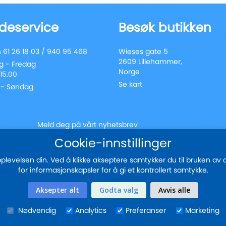
deservice
Besøk butikken
 61 26 18 03 / 940 95 468
Wieses gate 5
2609 Lillehammer,
 - Fredag
Norge
 15.00
Se kart
 - Søndag
Meld deg på vårt nyhetsbrev
Registrer
Cookie-innstillinger
Send
deg
for
evelsen din. Ved å klikke akseptere samtykker du til bruken av all
vårt
for informasjonskapsler for å gi et kontrollert samtykke.
nyhetsbrev:
Sikker betaling med
Aksepter alt
Godta valg
Avvis alle
Nødvendig
Analytics
Preferanser
Marketing