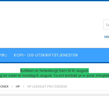
Mi
PIR
KOPI- OG UTSKRIFTSTJENESTER
Butikken er feriestengt frem til 10. august.
 av varer er torsdag 6. august. Ta evt kontakt pr e-post: info@b
TONER
HP
HP LASERJET PRO 3002DW