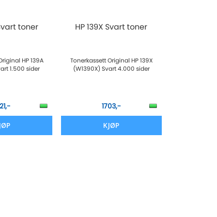
Svart toner
HP 139X Svart toner
Original HP 139A
Tonerkassett Original HP 139X
rt 1.500 sider
(W1390X) Svart 4.000 sider
21,-
1703,-
JØP
KJØP