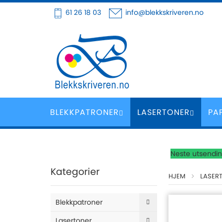
Hoppe
61 26 18 03
info@blekkskriveren.no
til
innhold
BLEKKPATRONER
LASERTONER
PA
Neste utsending
Kategorier
HJEM
LASER
Blekkpatroner
Lasertoner