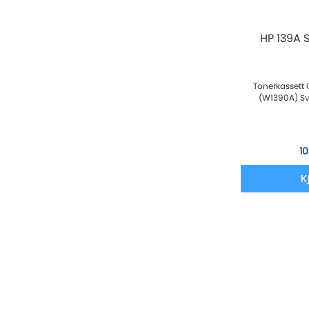
HP 139A 
Tonerkassett 
(W1390A) Sva
10
K