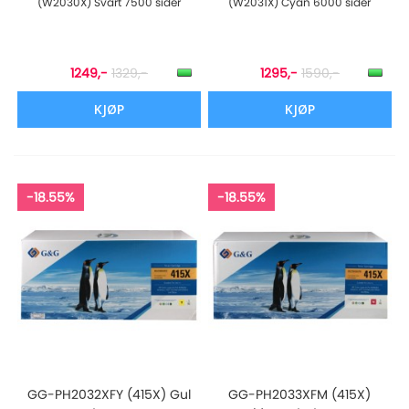
(W2030X) Svart 7500 sider
(W2031X) Cyan 6000 sider
1249,-
1329,-
1295,-
1590,-
KJØP
KJØP
-18.55%
-18.55%
GG-PH2032XFY (415X) Gul
GG-PH2033XFM (415X)