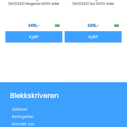
(W2033X) Magenta 6000 sider
(W2032X) Gul 6000 sider
3415,-
3415,-
KJØP
KJØP
Blekkskriveren
Sidekart
Betingelser
Kontakt oss