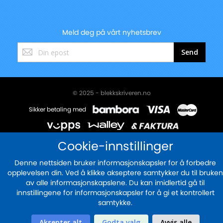
Meld deg på vårt nyhetsbrev
Registrer
Send
deg
for
vårt
nyhetsbrev:
© 2025 - blekkskriveren.no
Sikker betaling med
Cookie-innstillinger
Denne nettsiden bruker informasjonskapsler for å forbedre
opplevelsen din. Ved å klikke akseptere samtykker du til bruken
av alle informasjonskapslene. Du kan imidlertid gå til
innstillingene for informasjonskapsler for å gi et kontrollert
samtykke.
Aksepter alt
Godta valg
Avvis alle