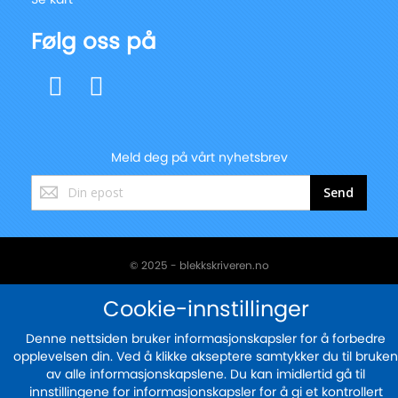
Følg oss på
Meld deg på vårt nyhetsbrev
Registrer
Send
deg
for
vårt
nyhetsbrev:
© 2025 - blekkskriveren.no
Sikker betaling med
Cookie-innstillinger
Denne nettsiden bruker informasjonskapsler for å forbedre
opplevelsen din. Ved å klikke akseptere samtykker du til bruken
av alle informasjonskapslene. Du kan imidlertid gå til
innstillingene for informasjonskapsler for å gi et kontrollert