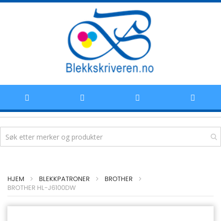
Hoppe
HJEM
BLEKKPATRONER
BROTHER
til
BROTHER HL-J6100DW
innhold