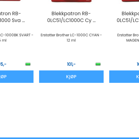
atron RB-
Blekkpatron RB-
Blekkp
000 Sva ...
0LC51/LC1000C Cy ...
0LC51/LC1
r LC-1000BK SVART -
Erstatter Brother LC-1000C CYAN -
Erstatter B
5 ml
12 ml
MAGENT
05,-
101,-
1
JØP
KJØP
K