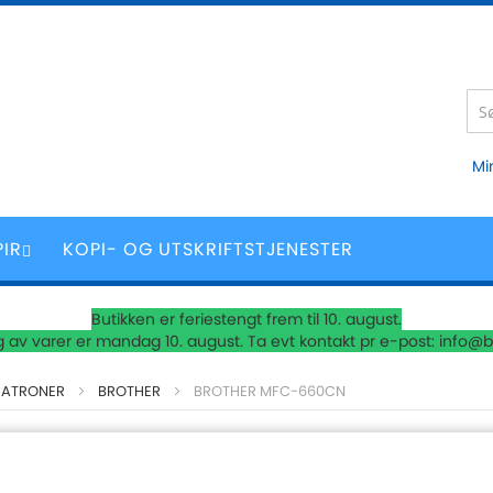
Mi
PIR
KOPI- OG UTSKRIFTSTJENESTER
Butikken er feriestengt frem til 10. august.
 av varer er mandag 10. august. Ta evt kontakt pr e-post: info@b
PATRONER
BROTHER
BROTHER MFC-660CN