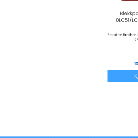
Blekkp
0LC51/LC1
Erstatter Brothe
2
1
K