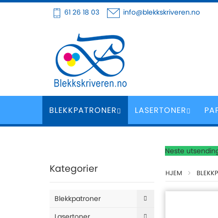
Hoppe
61 26 18 03
info@blekkskriveren.no
til
innhold
BLEKKPATRONER
LASERTONER
PA
Neste utsending
Kategorier
HJEM
BLEKK
Blekkpatroner
Lasertoner