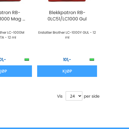
atron RB-
Blekkpatron RB-
000 Mag ...
0LC51/LC1000 Gul
rother LC-1000M
Erstatter Brother LC-1000Y GUL - 12
A - 12 ml
ml
01,-
101,-
JØP
KJØP
Vis
per side