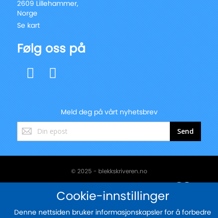
2609 Lillehammer,
Norge
Se kart
Følg oss på
Meld deg på vårt nyhetsbrev
Registrer
Send
deg
for
vårt
nyhetsbrev:
© 2025 - blekkskriveren.no
Sikker betaling med
Cookie-innstillinger
Denne nettsiden bruker informasjonskapsler for å forbedre