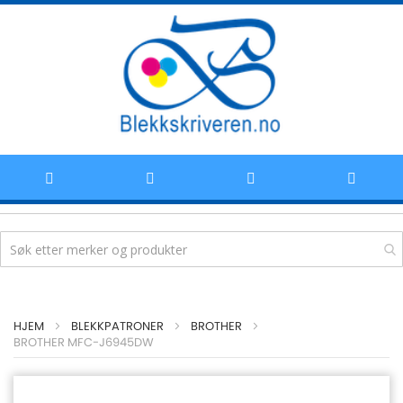
Hoppe
HJEM
BLEKKPATRONER
BROTHER
til
BROTHER MFC-J6945DW
innhold