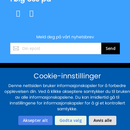
Meld deg på vårt nyhetsbrev
Registrer
Send
deg
for
vårt
nyhetsbrev:
© 2025 - blekkskriveren.no
Cookie-innstillinger
Sikker betaling med
Denne nettsiden bruker informasjonskapsler for å forbedre
opplevelsen din. Ved å klikke akseptere samtykker du til bruken
av alle informasjonskapslene. Du kan imidlertid gå til
innstillingene for informasjonskapsler for å gi et kontrollert
samtykke.
Aksepter alt
Godta valg
Avvis alle