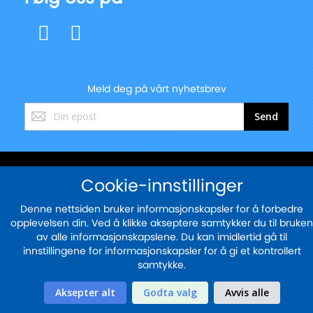
Meld deg på vårt nyhetsbrev
Registrer
Send
deg
for
vårt
nyhetsbrev:
© 2025 - blekkskriveren.no
Cookie-innstillinger
Sikker betaling med
Denne nettsiden bruker informasjonskapsler for å forbedre
opplevelsen din. Ved å klikke akseptere samtykker du til bruken
av alle informasjonskapslene. Du kan imidlertid gå til
innstillingene for informasjonskapsler for å gi et kontrollert
samtykke.
Aksepter alt
Godta valg
Avvis alle