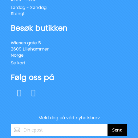
Lørdag - Søndag
Stengt
Besøk butikken
Wieses gate 5
2609 Lillehammer,
Norge
Se kart
Følg oss på
Meld deg på vårt nyhetsbrev
Registrer
Send
deg