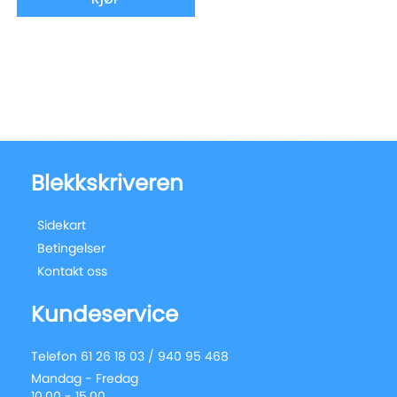
Blekkskriveren
Sidekart
Betingelser
Kontakt oss
Kundeservice
Telefon 61 26 18 03 / 940 95 468
Mandag - Fredag
10.00 - 15.00