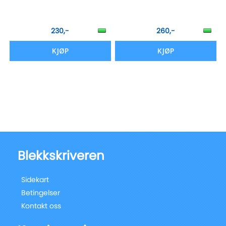
230,-
260,-
KJØP
KJØP
Blekkskriveren
Sidekart
Betingelser
Kontakt oss