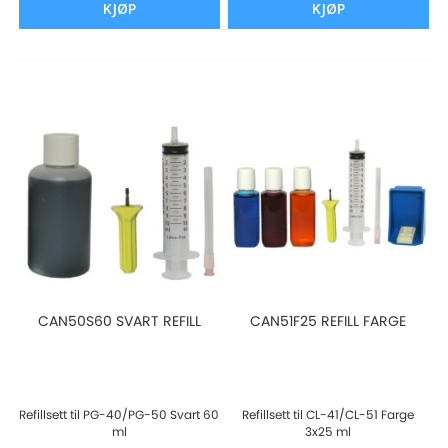
KJØP
KJØP
CAN50S60 SVART REFILL
CAN51F25 REFILL FARGE
Refillsett til PG-40/PG-50 Svart 60
Refillsett til CL-41/CL-51 Farge
ml
3x25 ml