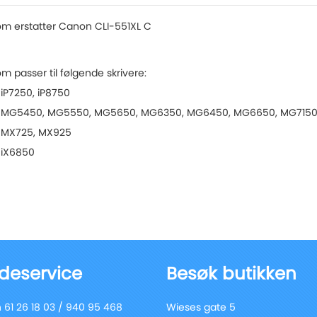
om erstatter Canon CLI-551XL C
m passer til følgende skrivere:
iP7250, iP8750
MG5450, MG5550, MG5650, MG6350, MG6450, MG6650, MG7150
MX725, MX925
iX6850
deservice
Besøk butikken
 61 26 18 03 / 940 95 468
Wieses gate 5