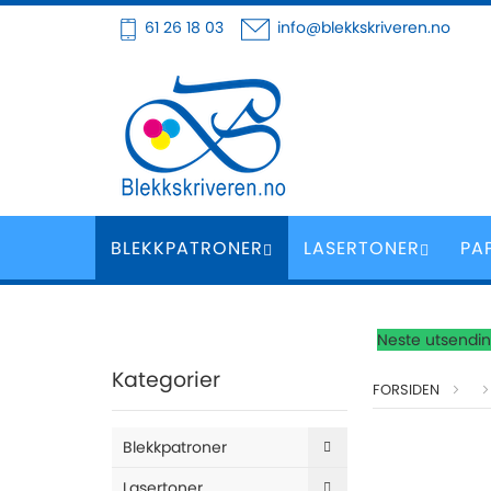
Hoppe
61 26 18 03
info@blekkskriveren.no
til
innhold
BLEKKPATRONER
LASERTONER
PA
Neste utsending
Kategorier
FORSIDEN
Skip
Blekkpatroner
to
the
Lasertoner