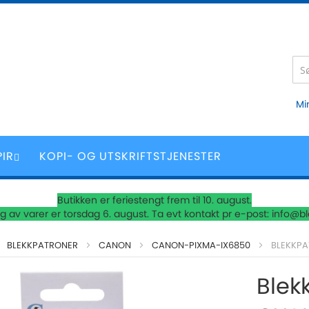
Mi
PIR
KOPI- OG UTSKRIFTSTJENESTER
Butikken er feriestengt frem til 10. august.
 av varer er torsdag 6. august. Ta evt kontakt pr e-post: info@b
BLEKKPATRONER
CANON
CANON-PIXMA-IX6850
BLEKKPA
Blek