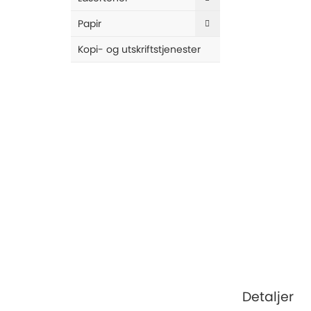
end
of
Papir
the
images
Kopi- og utskriftstjenester
gallery
Skip
to
the
Detaljer
beginning