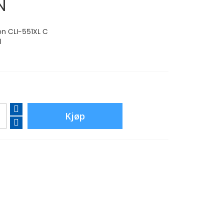
N
on CLI-551XL C
l
Kjøp