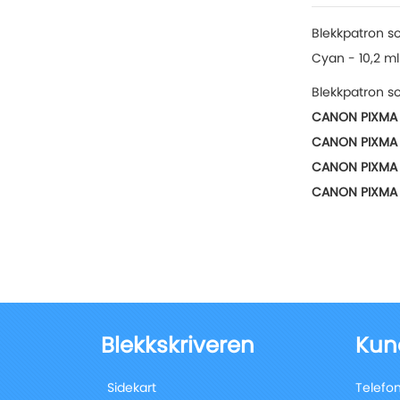
of
the
Blekkpatron s
images
Cyan - 10,2 ml
gallery
Blekkpatron so
CANON PIXMA
CANON PIXMA
CANON PIXMA
CANON PIXMA
Blekkskriveren
Kun
Sidekart
Telefon