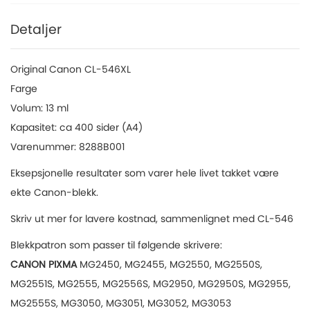
Detaljer
Original Canon CL-546XL
Farge
Volum: 13 ml
Kapasitet: ca 400 sider (A4)
Varenummer: 8288B001
Eksepsjonelle resultater som varer hele livet takket være
ekte Canon-blekk.
Skriv ut mer for lavere kostnad, sammenlignet med CL-546
Blekkpatron som passer til følgende skrivere:
CANON PIXMA
MG2450, MG2455, MG2550, MG2550S,
MG2551S, MG2555, MG2556S, MG2950, MG2950S, MG2955,
MG2555S, MG3050, MG3051, MG3052, MG3053