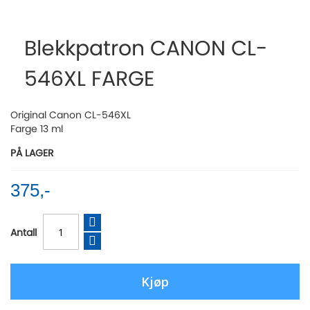
Skip
to
the
Blekkpatron CANON CL-
beginning
of
546XL FARGE
the
images
gallery
Original Canon CL-546XL
Farge 13 ml
PÅ LAGER
375,-
Antall
Kjøp