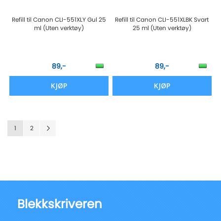
Refill til Canon CLI-551XLY Gul 25
Refill til Canon CLI-551XLBK Svart
ml (Uten verktøy)
25 ml (Uten verktøy)
89,-
89,-
KJØP
KJØP
Siden
You're currently reading page
Siden
Siden
Neste
1
2
Blekkskriveren