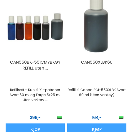
CAN550BK-551CMYBKGY
CAN550XLBK60
REFILL uten ...
Refillsett - Kun til XL-patroner
Refill til Canon PGI-550XLBK Svart
Svart 60 ml og Farge 5x25 ml
60 ml (Uten verktøy)
Uten verktøy ...
399,-
164,-
KJØP
KJØP