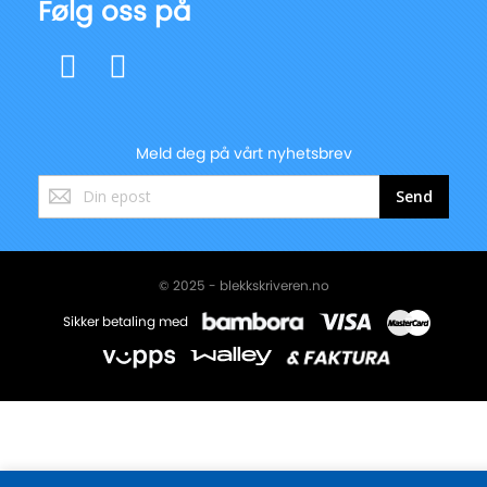
Følg oss på
Meld deg på vårt nyhetsbrev
Registrer
Send
deg
for
vårt
nyhetsbrev:
© 2025 - blekkskriveren.no
Sikker betaling med