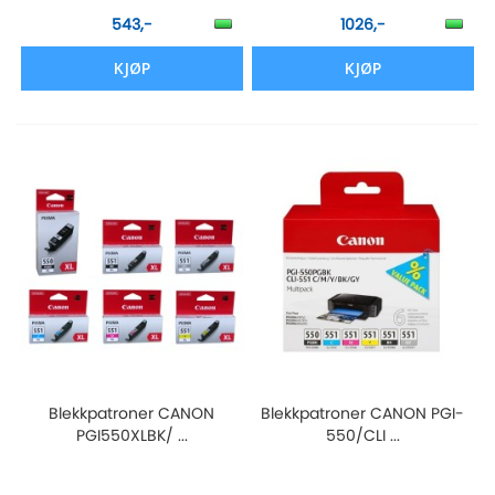
543,-
1026,-
KJØP
KJØP
Blekkpatroner CANON
Blekkpatroner CANON PGI-
PGI550XLBK/ ...
550/CLI ...