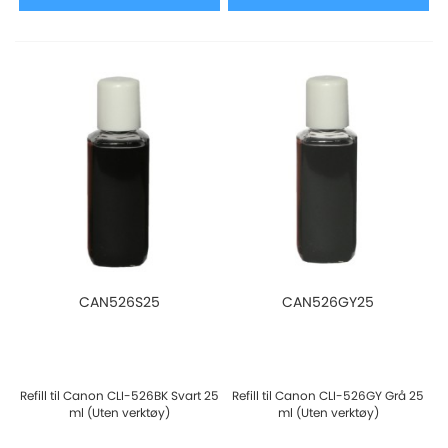
CAN526S25
CAN526GY25
Refill til Canon CLI-526BK Svart 25
Refill til Canon CLI-526GY Grå 25
ml (Uten verktøy)
ml (Uten verktøy)