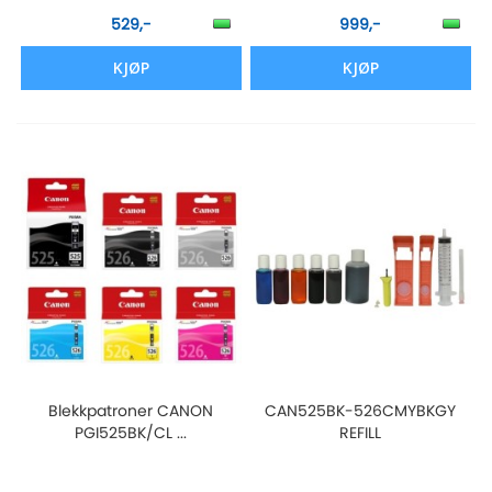
529,-
999,-
KJØP
KJØP
Blekkpatroner CANON
CAN525BK-526CMYBKGY
PGI525BK/CL ...
REFILL