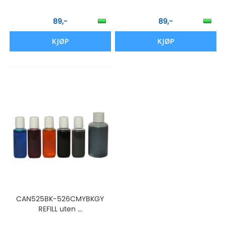
89,-
89,-
KJØP
KJØP
CAN525BK-526CMYBKGY
REFILL uten ...