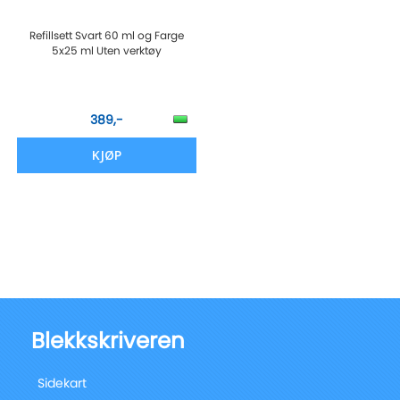
Refillsett Svart 60 ml og Farge
5x25 ml Uten verktøy
389,-
KJØP
Blekkskriveren
Sidekart