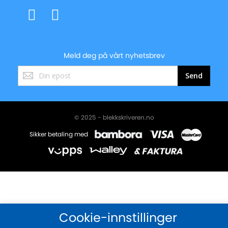
Meld deg på vårt nyhetsbrev
Registrer
Send
deg
for
vårt
nyhetsbrev:
© 2025 - blekkskriveren.no
Sikker betaling med
Cookie-innstillinger