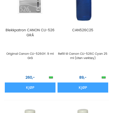
Blekkpatron CANON CLI-526
CAN526C25
GRÅ
Original Canon CLI-526GY. 9 ml
Refill til Canon CLI-526C Cyan 25
Grå
ml (Uten verktøy)
260,-
89,-
KJØP
KJØP