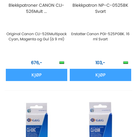
Blekkpatroner CANON CLI-
Blekkpatron NP-C-0525BK
526Mult ...
Svart
Original Canon CLI-526Multipack
Erstatter Canon PGI-525PGBK. 16
Cyan, Magenta og Gul (á 9 ml)
ml Svart
676,-
103,-
KJØP
KJØP