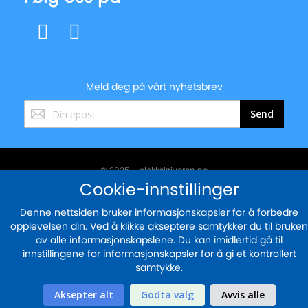
Meld deg på vårt nyhetsbrev
Registrer
Send
deg
for
vårt
nyhetsbrev:
© 2025 - blekkskriveren.no
Cookie-innstillinger
Sikker betaling med
Denne nettsiden bruker informasjonskapsler for å forbedre
opplevelsen din. Ved å klikke akseptere samtykker du til bruken
av alle informasjonskapslene. Du kan imidlertid gå til
innstillingene for informasjonskapsler for å gi et kontrollert
samtykke.
Aksepter alt
Godta valg
Avvis alle