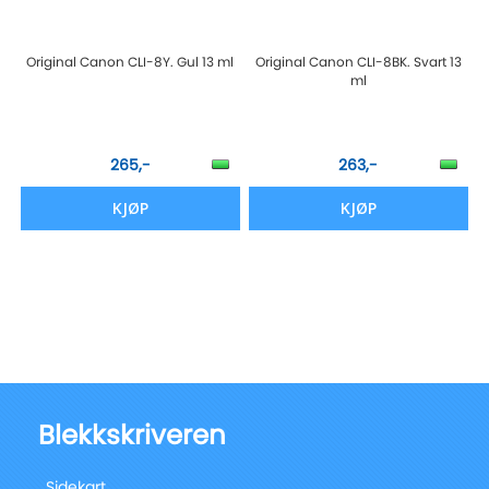
Original Canon CLI-8Y. Gul 13 ml
Original Canon CLI-8BK. Svart 13
ml
265,-
263,-
KJØP
KJØP
Blekkskriveren
Sidekart