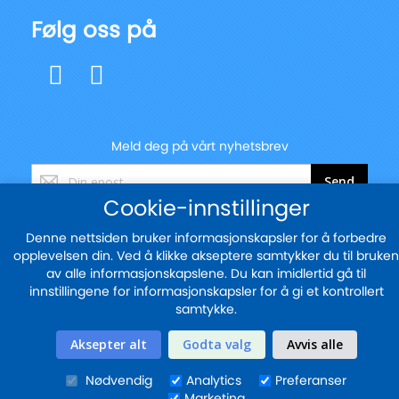
Følg oss på
Meld deg på vårt nyhetsbrev
Registrer
Send
deg
Cookie-innstillinger
for
vårt
Denne nettsiden bruker informasjonskapsler for å forbedre
nyhetsbrev:
opplevelsen din. Ved å klikke akseptere samtykker du til bruken
© 2025 - blekkskriveren.no
av alle informasjonskapslene. Du kan imidlertid gå til
Sikker betaling med
innstillingene for informasjonskapsler for å gi et kontrollert
samtykke.
Aksepter alt
Godta valg
Avvis alle
Nødvendig
Analytics
Preferanser
Marketing