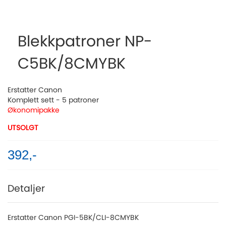
Skip
to
the
Blekkpatroner NP-
beginning
of
C5BK/8CMYBK
the
images
gallery
Erstatter Canon
Komplett sett - 5 patroner
Økonomipakke
UTSOLGT
392,-
Detaljer
Erstatter Canon PGI-5BK/CLI-8CMYBK