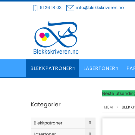
Hoppe
61 26 18 03
info@blekkskriveren.no
til
innhold
BLEKKPATRONER
LASERTONER
PA
Neste utsending
Kategorier
HJEM
BLEKK
Blekkpatroner
Lasertoner