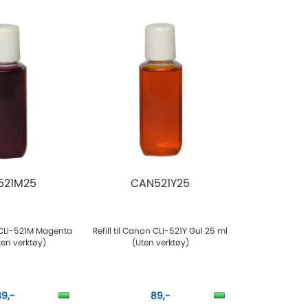
521M25
CAN521Y25
n CLI-521M Magenta
Refill til Canon CLI-521Y Gul 25 ml
ten verktøy)
(Uten verktøy)
89,-
89,-