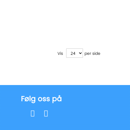
Vis
per side
Følg oss på