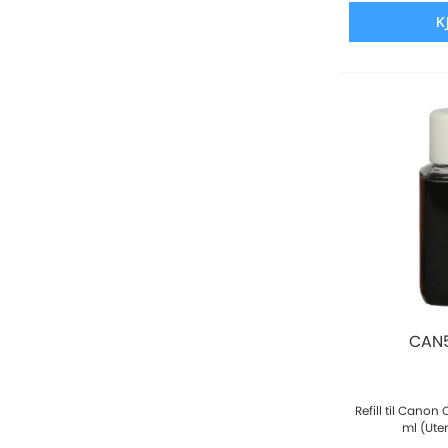
K
CAN5
Refill til Canon
ml (Ute