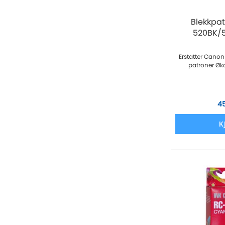
Blekkpa
520BK/
Erstatter Canon
patroner Øk
4
K