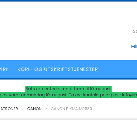
Mi
PIR
KOPI- OG UTSKRIFTSTJENESTER
Butikken er feriestengt frem til 10. august.
 av varer er mandag 10. august. Ta evt kontakt pr e-post: info@b
PATRONER
CANON
CANON PIXMA MP630