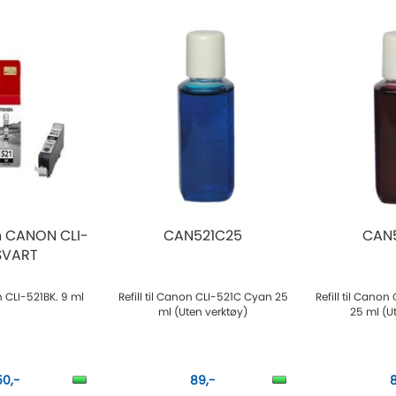
n CANON CLI-
CAN521C25
CAN
SVART
 CLI-521BK. 9 ml
Refill til Canon CLI-521C Cyan 25
Refill til Cano
ml (Uten verktøy)
25 ml (U
50,-
89,-