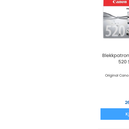
Blekkpatro
520 
Original Cano
2
K