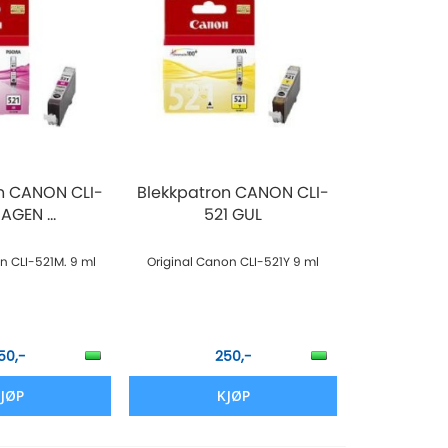
n CANON CLI-
Blekkpatron CANON CLI-
AGEN ...
521 GUL
n CLI-521M. 9 ml
Original Canon CLI-521Y 9 ml
50,-
250,-
JØP
KJØP