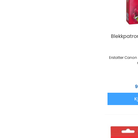
Blekkpatro
Erstatter Canon
9
K