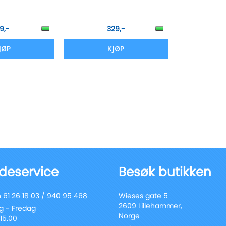
9,-
329,-
JØP
KJØP
deservice
Besøk butikken
 61 26 18 03 / 940 95 468
Wieses gate 5
2609 Lillehammer,
 - Fredag
Norge
 15.00