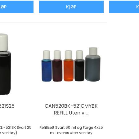
JØP
KJØP
K
21S25
CAN520BK-521CMYBK
REFILL Uten v ...
 CLI-521BK Svart 25
Refillsett Svart 60 ml og Farge 4x25
n verktøy)
ml Leveres uten verktøy