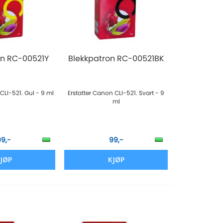
on RC-00521Y
Blekkpatron RC-00521BK
CLI-521. Gul - 9 ml
Erstatter Canon CLI-521. Svart - 9
ml
99,-
99,-
JØP
KJØP