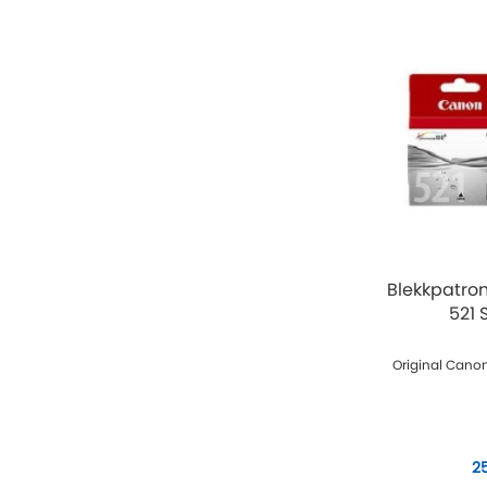
Blekkpatro
521 
Original Canon
2