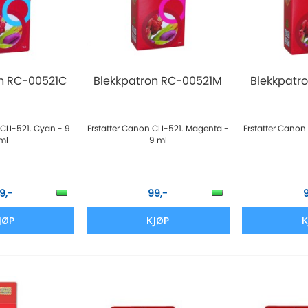
n RC-00521C
Blekkpatron RC-00521M
Blekkpatr
 CLI-521. Cyan - 9
Erstatter Canon CLI-521. Magenta -
Erstatter Canon 
ml
9 ml
9,-
99,-
JØP
KJØP
K