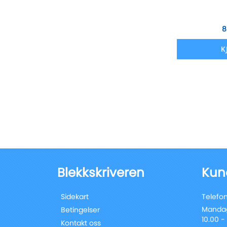
8
K
Blekkskriveren
Kun
Sidekart
Telefon
Mandag
Betingelser
10.00 -
Kontakt oss