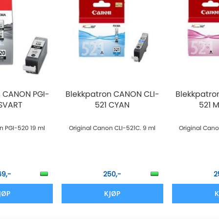
n CANON PGI-
Blekkpatron CANON CLI-
Blekkpatro
SVART
521 CYAN
521 M
n PGI-520 19 ml
Original Canon CLI-521C. 9 ml
Original Cano
69,-
250,-
2
JØP
KJØP
K