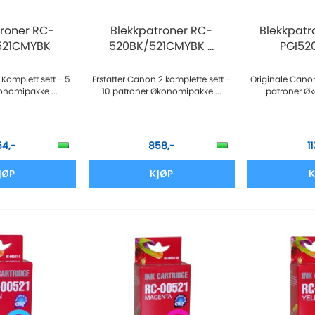
troner RC-
Blekkpatroner RC-
Blekkpat
521CMYBK
520BK/521CMYBK ...
PGI520
 Komplett sett - 5
Erstatter Canon 2 komplette sett -
Originale Canon
onomipakke ...
10 patroner Økonomipakke ...
patroner Øk
54,-
858,-
1
JØP
KJØP
K