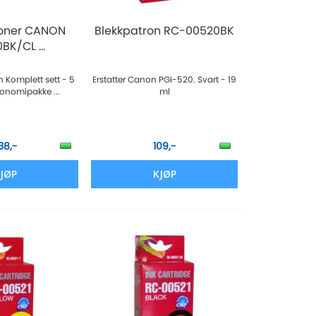
roner CANON
Blekkpatron RC-00520BK
BK/CL ...
 Komplett sett - 5
Erstatter Canon PGI-520. Svart - 19
onomipakke ...
ml
138,-
109,-
JØP
KJØP