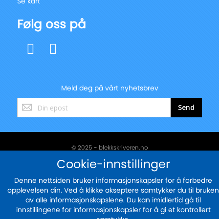
Se kart
Følg oss på
Meld deg på vårt nyhetsbrev
Registrer
Send
deg
for
vårt
nyhetsbrev:
© 2025 - blekkskriveren.no
Cookie-innstillinger
Sikker betaling med
Denne nettsiden bruker informasjonskapsler for å forbedre
opplevelsen din. Ved å klikke akseptere samtykker du til bruken
av alle informasjonskapslene. Du kan imidlertid gå til
innstillingene for informasjonskapsler for å gi et kontrollert