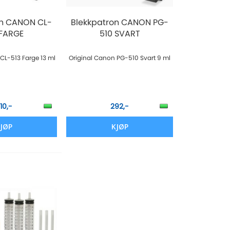
on CANON CL-
Blekkpatron CANON PG-
 FARGE
510 SVART
CL-513 Farge 13 ml
Original Canon PG-510 Svart 9 ml
10,-
292,-
JØP
KJØP