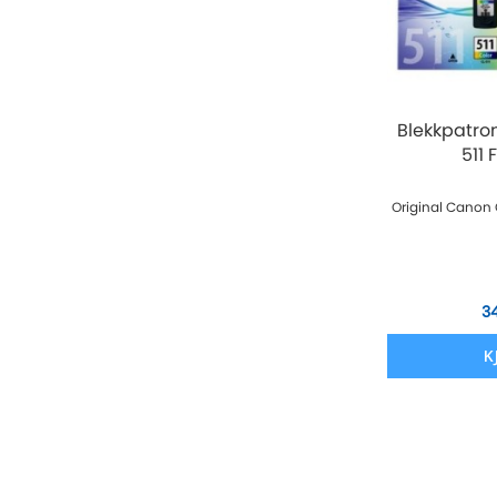
Blekkpatro
511
Original Canon 
3
K