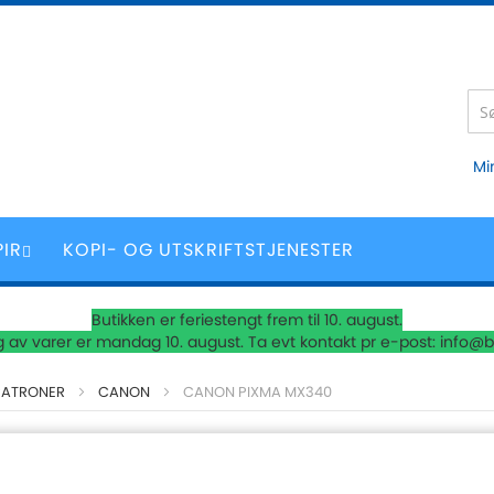
Mi
PIR
KOPI- OG UTSKRIFTSTJENESTER
Butikken er feriestengt frem til 10. august.
 av varer er mandag 10. august. Ta evt kontakt pr e-post: info@b
PATRONER
CANON
CANON PIXMA MX340