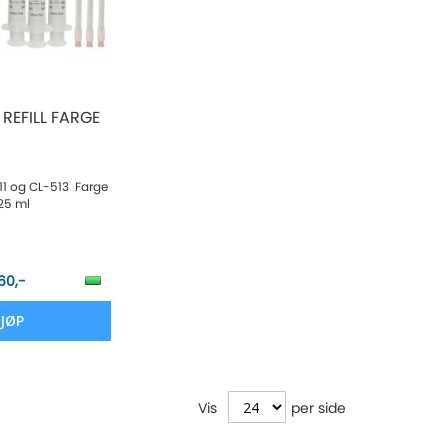
REFILL FARGE
-511 og CL-513 Farge
25 ml
60,-
JØP
Vis
per side