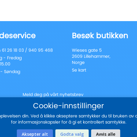
deservice
Besøk butikken
 61 26 18 03 / 940 95 468
Wieses gate 5
2609 Lillehammer,
 - Fredag
Norge
 15.00
Se kart
 - Søndag
Meld deg på vårt nyhetsbrev
Registrer
Cookie-innstillinger
Send
deg
for
evelsen din. Ved å klikke akseptere samtykker du til bruken av all
vårt
for informasjonskapsler for å gi et kontrollert samtykke.
nyhetsbrev:
Sikker betaling med
Aksepter alt
Godta valg
Avvis alle