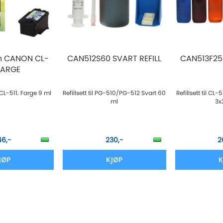
n CANON CL-
CAN512S60 SVART REFILL
CAN513F25 
 FARGE
CL-511. Farge 9 ml
Refillsett til PG-510/PG-512 Svart 60
Refillsett til CL
ml
3x
46,-
230,-
2
JØP
KJØP
K