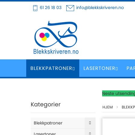
Hoppe
61 26 18 03
info@blekkskriveren.no
til
innhold
BLEKKPATRONER
LASERTONER
PA
Neste utsending
Kategorier
HJEM
BLEKK
Blekkpatroner
Lasertoner