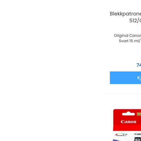
Blekkpatron
512/C
Original Cano
Svart 15 ml/ 
7
K