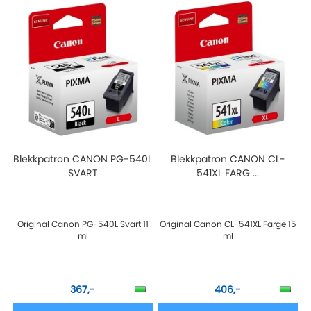
Blekkpatron CANON PG-540L
Blekkpatron CANON CL-
SVART
541XL FARG ...
Original Canon PG-540L Svart 11
Original Canon CL-541XL Farge 15
ml
ml
367,-
406,-