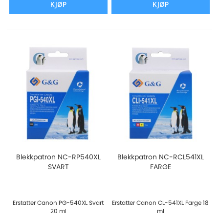
KJØP
KJØP
Blekkpatron NC-RP540XL
Blekkpatron NC-RCL541XL
SVART
FARGE
Erstatter Canon PG-540XL Svart
Erstatter Canon CL-541XL Farge 18
20 ml
ml