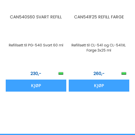
CAN540S60 SVART REFILL
CAN541F25 REFILL FARGE
Refillsett til PG-540 Svart 60 ml
Refillsett til CL-541 og CL-541XL
Farge 3x25 ml
230,-
260,-
KJØP
KJØP