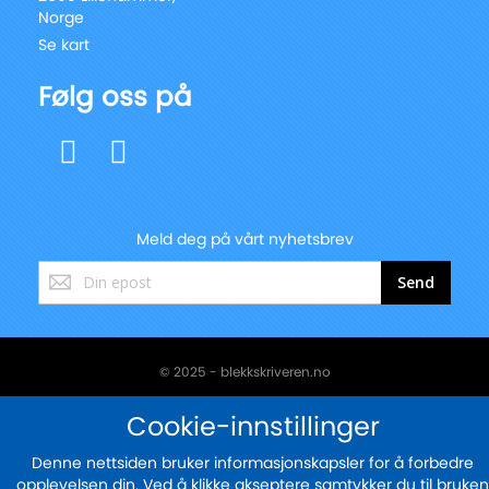
Norge
Se kart
Følg oss på
Meld deg på vårt nyhetsbrev
Registrer
Send
deg
for
vårt
nyhetsbrev:
© 2025 - blekkskriveren.no
Sikker betaling med
Cookie-innstillinger
Denne nettsiden bruker informasjonskapsler for å forbedre
opplevelsen din. Ved å klikke akseptere samtykker du til bruken