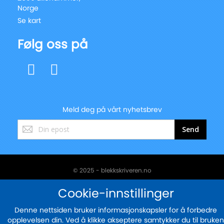
Norge
Se kart
Følg oss på
Meld deg på vårt nyhetsbrev
Registrer
Send
deg
for
vårt
nyhetsbrev:
© 2025 - blekkskriveren.no
Sikker betaling med
Cookie-innstillinger
Denne nettsiden bruker informasjonskapsler for å forbedre
opplevelsen din. Ved å klikke akseptere samtykker du til bruken