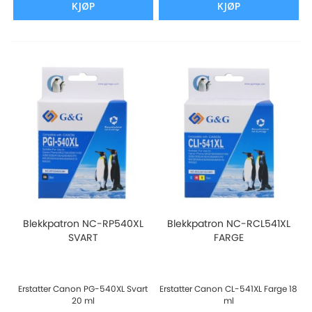
KJØP
KJØP
Blekkpatron NC-RP540XL
Blekkpatron NC-RCL541XL
SVART
FARGE
Erstatter Canon PG-540XL Svart
Erstatter Canon CL-541XL Farge 18
20 ml
ml