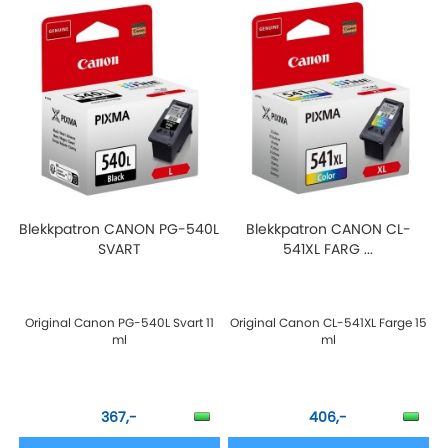
Blekkpatron CANON PG-540L
Blekkpatron CANON CL-
SVART
541XL FARG ...
Original Canon PG-540L Svart 11
Original Canon CL-541XL Farge 15
ml
ml
367,-
406,-