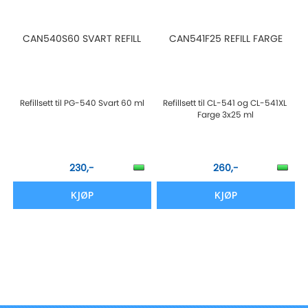
CAN540S60 SVART REFILL
CAN541F25 REFILL FARGE
Refillsett til PG-540 Svart 60 ml
Refillsett til CL-541 og CL-541XL
Farge 3x25 ml
230,-
260,-
KJØP
KJØP