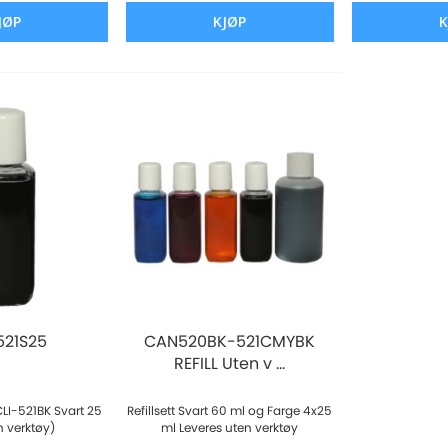
JØP
KJØP
K
21S25
CAN520BK-521CMYBK
REFILL Uten v ...
 CLI-521BK Svart 25
Refillsett Svart 60 ml og Farge 4x25
n verktøy)
ml Leveres uten verktøy