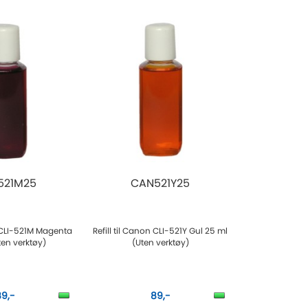
521M25
CAN521Y25
n CLI-521M Magenta
Refill til Canon CLI-521Y Gul 25 ml
ten verktøy)
(Uten verktøy)
89,-
89,-