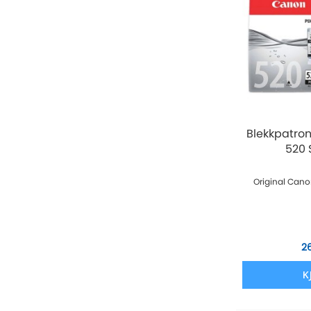
Blekkpatro
520 
Original Cano
2
K