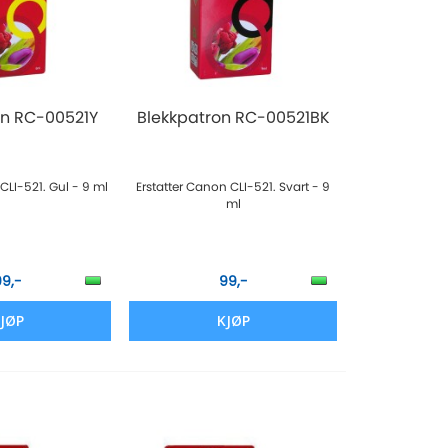
on RC-00521Y
Blekkpatron RC-00521BK
CLI-521. Gul - 9 ml
Erstatter Canon CLI-521. Svart - 9
ml
99,-
99,-
JØP
KJØP