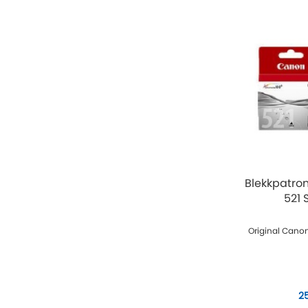
Blekkpatro
521 
Original Canon
2