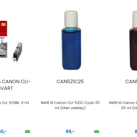
n CANON CLI-
CAN521C25
CAN
SVART
 CLI-521BK. 9 ml
Refill til Canon CLI-521C Cyan 25
Refill til Cano
ml (Uten verktøy)
25 ml (U
50,-
89,-