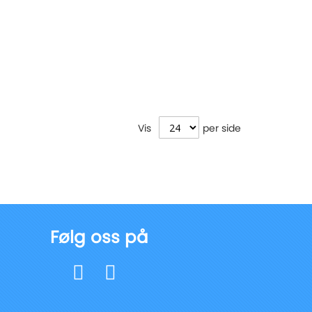
Vis
per side
Følg oss på