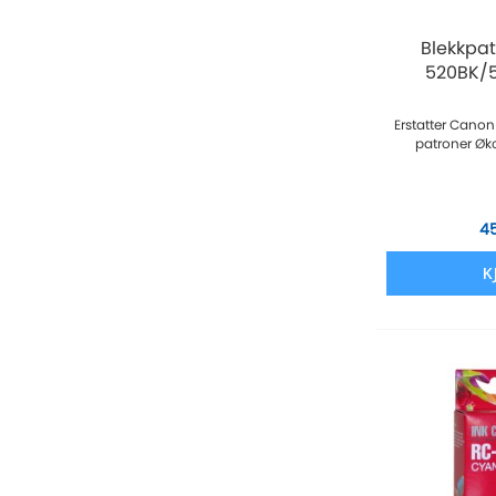
Blekkpa
520BK/
Erstatter Canon
patroner Øk
4
K