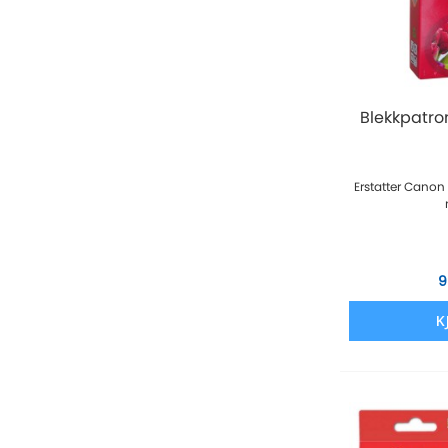
Blekkpatro
Erstatter Canon
9
K