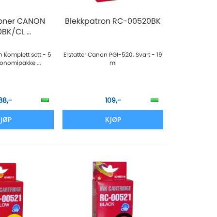
roner CANON
Blekkpatron RC-00520BK
BK/CL ...
 Komplett sett - 5
Erstatter Canon PGI-520. Svart - 19
onomipakke ...
ml
138,-
109,-
JØP
KJØP