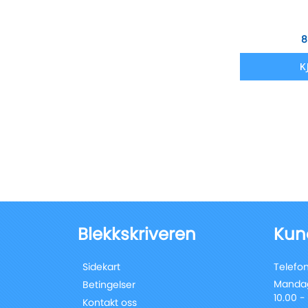
8
K
Blekkskriveren
Kun
Sidekart
Telefon
Mandag
Betingelser
10.00 -
Kontakt oss