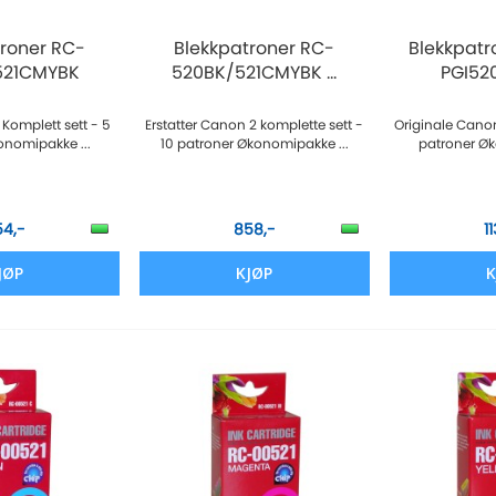
troner RC-
Blekkpatroner RC-
Blekkpat
521CMYBK
520BK/521CMYBK ...
PGI520
 Komplett sett - 5
Erstatter Canon 2 komplette sett -
Originale Canon
onomipakke ...
10 patroner Økonomipakke ...
patroner Øk
54,-
858,-
1
JØP
KJØP
K