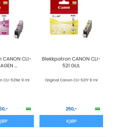
n CANON CLI-
Blekkpatron CANON CLI-
AGEN ...
521 GUL
n CLI-521M. 9 ml
Original Canon CLI-521Y 9 ml
50,-
250,-
JØP
KJØP