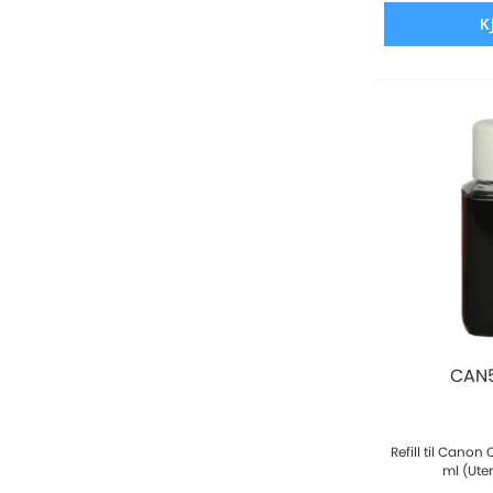
K
CAN5
Refill til Canon
ml (Ute