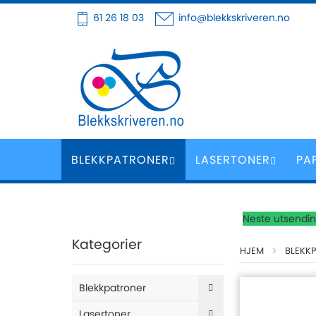
Hoppe
61 26 18 03
info@blekkskriveren.no
til
innhold
BLEKKPATRONER
LASERTONER
PA
Neste utsending
Kategorier
HJEM
BLEKK
Blekkpatroner
Lasertoner