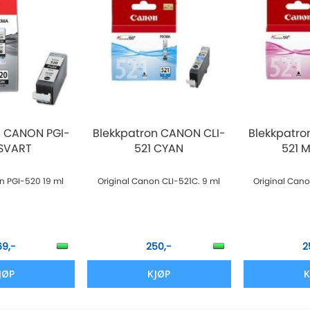
n CANON PGI-
Blekkpatron CANON CLI-
Blekkpatro
SVART
521 CYAN
521 M
n PGI-520 19 ml
Original Canon CLI-521C. 9 ml
Original Cano
69,-
250,-
2
JØP
KJØP
K