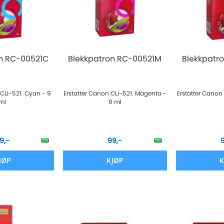
n RC-00521C
Blekkpatron RC-00521M
Blekkpatr
 CLI-521. Cyan - 9
Erstatter Canon CLI-521. Magenta -
Erstatter Canon 
ml
9 ml
9,-
99,-
JØP
KJØP
K