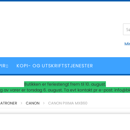
Mi
PIR
KOPI- OG UTSKRIFTSTJENESTER
Butikken er feriestengt frem til 10. august.
 av varer er torsdag 6. august. Ta evt kontakt pr e-post: info@b
PATRONER
CANON
CANON PIXMA MX860