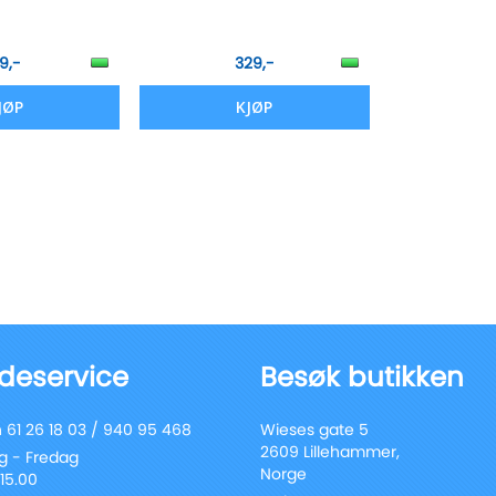
9,-
329,-
JØP
KJØP
deservice
Besøk butikken
 61 26 18 03 / 940 95 468
Wieses gate 5
2609 Lillehammer,
 - Fredag
Norge
 15.00