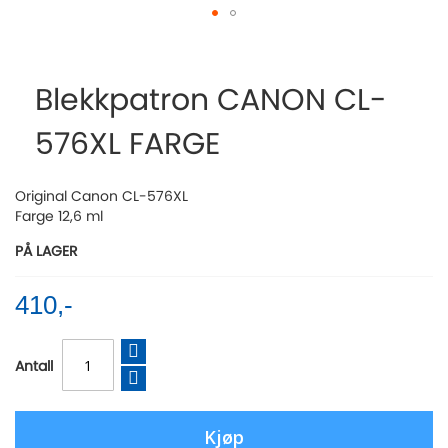
Skip
to
the
Blekkpatron CANON CL-
beginning
of
576XL FARGE
the
images
gallery
Original Canon CL-576XL
Farge 12,6 ml
PÅ LAGER
410,-
Antall
Kjøp