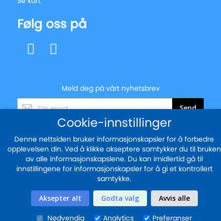
Se kart
Følg oss på
Meld deg på vårt nyhetsbrev
Registrer
Send
deg
Cookie-innstillinger
for
vårt
Denne nettsiden bruker informasjonskapsler for å forbedre
nyhetsbrev:
opplevelsen din. Ved å klikke akseptere samtykker du til bruken
© 2025 - blekkskriveren.no
av alle informasjonskapslene. Du kan imidlertid gå til
Sikker betaling med
innstillingene for informasjonskapsler for å gi et kontrollert
samtykke.
Aksepter alt
Godta valg
Avvis alle
Nødvendig
Analytics
Preferanser