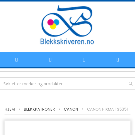
Hoppe
HJEM
BLEKKPATRONER
CANON
CANON PIXMA TS5351
til
innhold