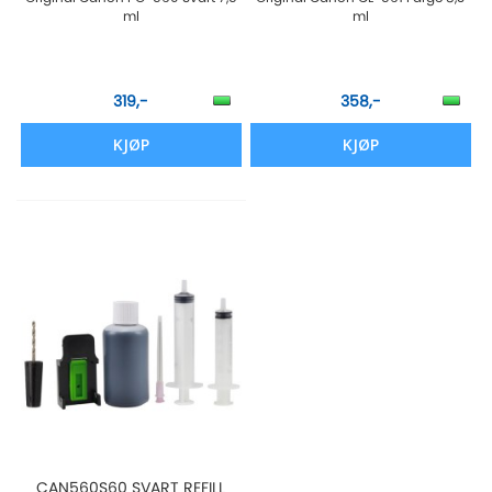
ml
ml
319,-
358,-
KJØP
KJØP
CAN560S60 SVART REFILL