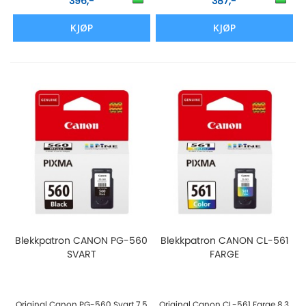
396,-
387,-
KJØP
KJØP
Blekkpatron CANON PG-560
Blekkpatron CANON CL-561
SVART
FARGE
Original Canon PG-560 Svart 7,5
Original Canon CL-561 Farge 8,3