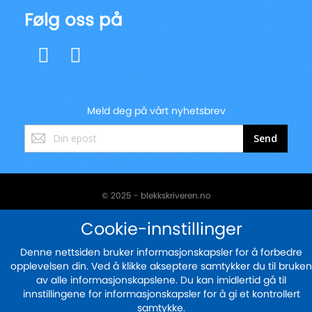
Følg oss på
Meld deg på vårt nyhetsbrev
Registrer
Send
deg
for
vårt
nyhetsbrev:
© 2025 - blekkskriveren.no
Sikker betaling med
Cookie-innstillinger
Denne nettsiden bruker informasjonskapsler for å forbedre
opplevelsen din. Ved å klikke akseptere samtykker du til bruken
av alle informasjonskapslene. Du kan imidlertid gå til
innstillingene for informasjonskapsler for å gi et kontrollert
samtykke.