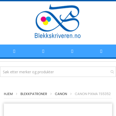
Hoppe
HJEM
BLEKKPATRONER
CANON
CANON PIXMA TS5352
til
innhold