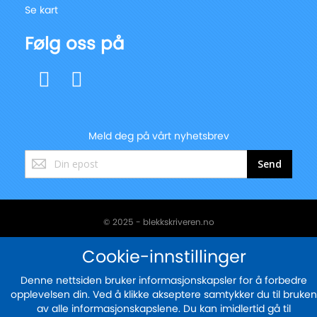
Se kart
Følg oss på
Meld deg på vårt nyhetsbrev
Registrer
Send
deg
for
vårt
nyhetsbrev:
© 2025 - blekkskriveren.no
Sikker betaling med
Cookie-innstillinger
Denne nettsiden bruker informasjonskapsler for å forbedre
opplevelsen din. Ved å klikke akseptere samtykker du til bruken
av alle informasjonskapslene. Du kan imidlertid gå til