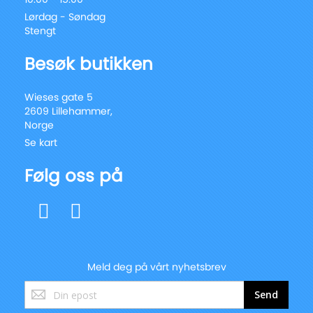
Lørdag - Søndag
Stengt
Besøk butikken
Wieses gate 5
2609 Lillehammer,
Norge
Se kart
Følg oss på
Meld deg på vårt nyhetsbrev
Registrer
Send
deg