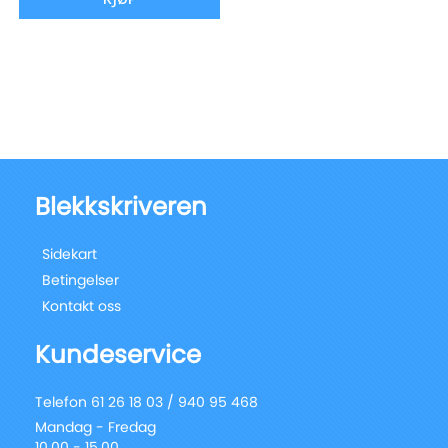
Blekkskriveren
Sidekart
Betingelser
Kontakt oss
Kundeservice
Telefon 61 26 18 03 / 940 95 468
Mandag - Fredag
10.00 - 15.00