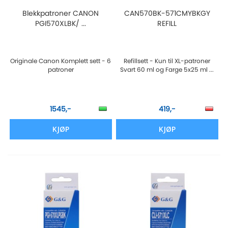
Blekkpatroner CANON
CAN570BK-571CMYBKGY
PGI570XLBK/ ...
REFILL
Originale Canon Komplett sett - 6
Refillsett - Kun til XL-patroner
patroner
Svart 60 ml og Farge 5x25 ml ...
1545,-
419,-
KJØP
KJØP