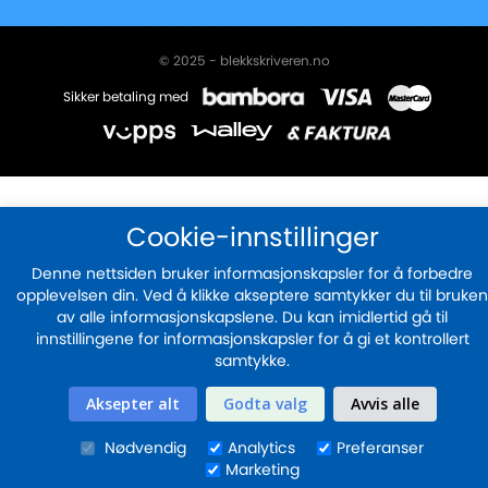
for
vårt
nyhetsbrev:
© 2025 - blekkskriveren.no
Sikker betaling med
Cookie-innstillinger
Denne nettsiden bruker informasjonskapsler for å forbedre
opplevelsen din. Ved å klikke akseptere samtykker du til bruken
av alle informasjonskapslene. Du kan imidlertid gå til
innstillingene for informasjonskapsler for å gi et kontrollert
samtykke.
Aksepter alt
Godta valg
Avvis alle
Nødvendig
Analytics
Preferanser
Marketing