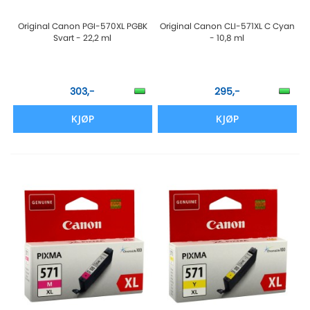
Original Canon PGI-570XL PGBK
Original Canon CLI-571XL C Cyan
Svart - 22,2 ml
- 10,8 ml
303,-
295,-
KJØP
KJØP