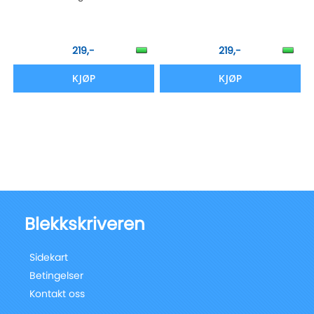
219,-
219,-
KJØP
KJØP
Blekkskriveren
Sidekart
Betingelser
Kontakt oss