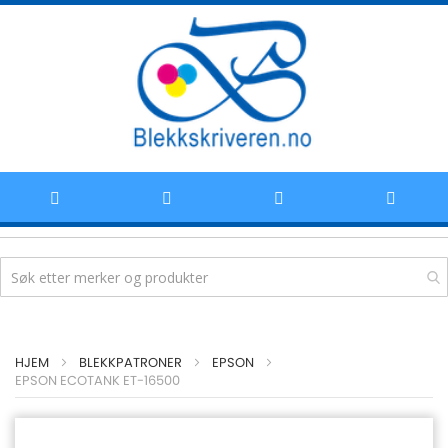
Hoppe
HJEM
BLEKKPATRONER
EPSON
til
EPSON ECOTANK ET-16500
innhold