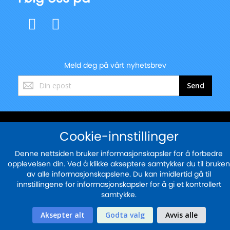
Meld deg på vårt nyhetsbrev
Registrer
Send
deg
for
vårt
nyhetsbrev:
© 2025 - blekkskriveren.no
Cookie-innstillinger
Sikker betaling med
Denne nettsiden bruker informasjonskapsler for å forbedre
opplevelsen din. Ved å klikke akseptere samtykker du til bruken
av alle informasjonskapslene. Du kan imidlertid gå til
innstillingene for informasjonskapsler for å gi et kontrollert
samtykke.
Aksepter alt
Godta valg
Avvis alle