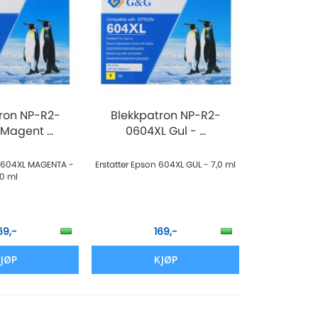
ron NP-R2-
Blekkpatron NP-R2-
Magent ...
0604XL Gul - ...
n 604XL MAGENTA -
Erstatter Epson 604XL GUL - 7,0 ml
,0 ml
69,-
169,-
JØP
KJØP