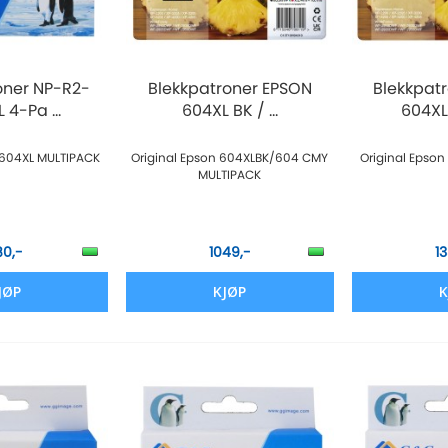
oner NP-R2-
Blekkpatroner EPSON
Blekkpat
 4-Pa ...
604XL BK / ...
604XL 
n 604XL MULTIPACK
Original Epson 604XLBK/604 CMY
Original Epso
MULTIPACK
80,-
1049,-
1
JØP
KJØP
K