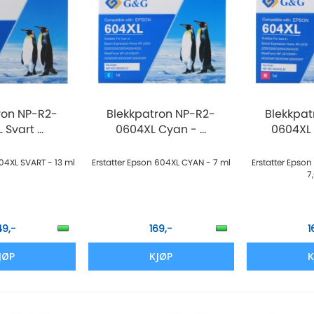
ron NP-R2-
Blekkpatron NP-R2-
Blekkpat
Svart ...
0604XL Cyan - ...
0604XL 
604XL SVART - 13 ml
Erstatter Epson 604XL CYAN - 7 ml
Erstatter Epso
7
49,-
169,-
1
JØP
KJØP
K