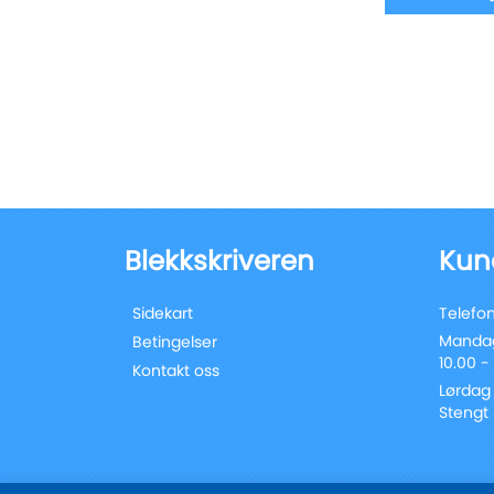
Blekkskriveren
Kun
Sidekart
Telefon
Mandag
Betingelser
10.00 -
Kontakt oss
Lørdag
Stengt