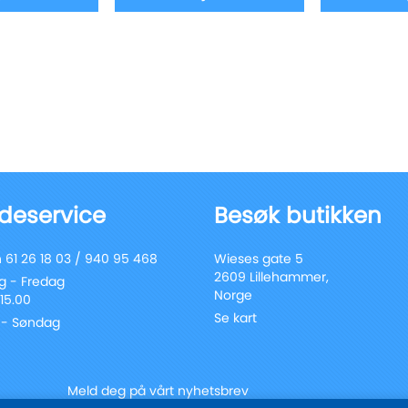
deservice
Besøk butikken
 61 26 18 03 / 940 95 468
Wieses gate 5
2609 Lillehammer,
 - Fredag
Norge
 15.00
Se kart
 - Søndag
Meld deg på vårt nyhetsbrev