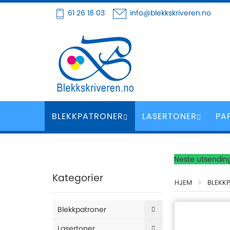
Hoppe
61 26 18 03
info@blekkskriveren.no
til
innhold
BLEKKPATRONER
LASERTONER
PA
Neste utsending
Kategorier
HJEM
BLEKK
Blekkpatroner
Lasertoner