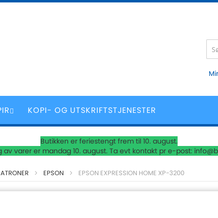
Mi
PIR
KOPI- OG UTSKRIFTSTJENESTER
Butikken er feriestengt frem til 10. august.
 av varer er mandag 10. august. Ta evt kontakt pr e-post: info@b
PATRONER
EPSON
EPSON EXPRESSION HOME XP-3200