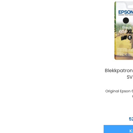
Blekkpatron
SV
Original Epson 
5
K