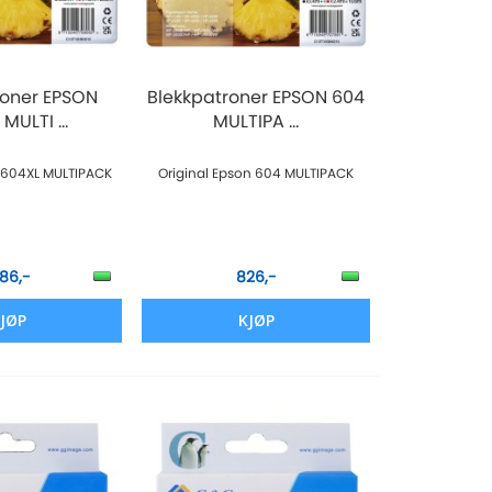
roner EPSON
Blekkpatroner EPSON 604
MULTI ...
MULTIPA ...
n 604XL MULTIPACK
Original Epson 604 MULTIPACK
386,-
826,-
JØP
KJØP