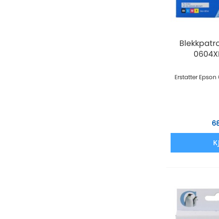
Blekkpatr
0604XL
Erstatter Epso
6
K