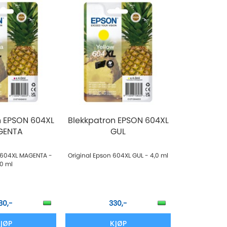
n EPSON 604XL
Blekkpatron EPSON 604XL
GENTA
GUL
n 604XL MAGENTA -
Original Epson 604XL GUL - 4,0 ml
,0 ml
30,-
330,-
JØP
KJØP