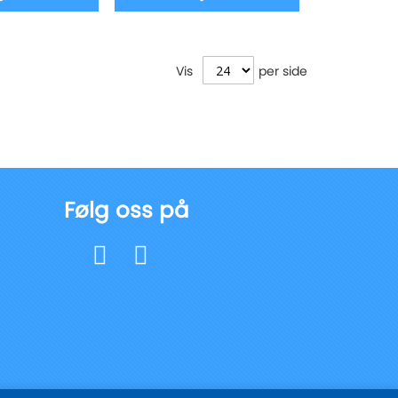
Vis
per side
Følg oss på