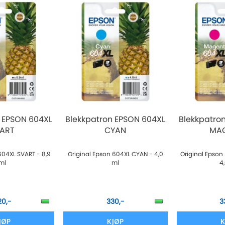
 EPSON 604XL
Blekkpatron EPSON 604XL
Blekkpatro
ART
CYAN
MA
604XL SVART - 8,9
Original Epson 604XL CYAN - 4,0
Original Epso
ml
ml
4
20,-
330,-
3
JØP
KJØP
K