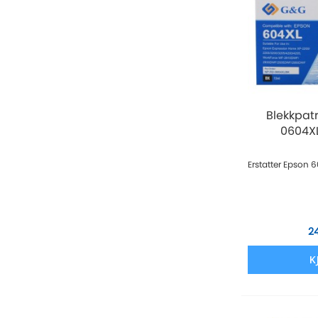
Blekkpat
0604XL 
Erstatter Epson 
2
K