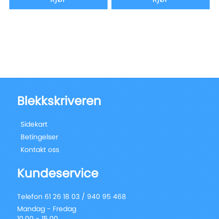
Blekkskriveren
Sidekart
Betingelser
Kontakt oss
Kundeservice
Telefon 61 26 18 03 / 940 95 468
Mandag - Fredag
10.00 - 15.00