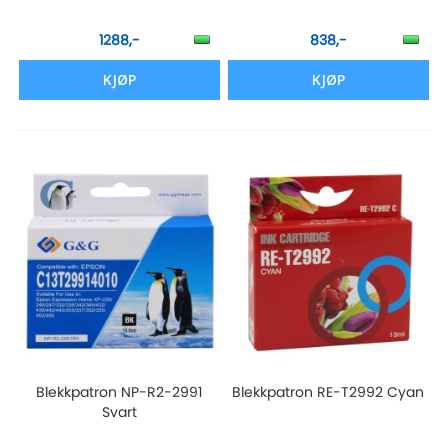
1288,-
838,-
KJØP
KJØP
Blekkpatron NP-R2-2991
Blekkpatron RE-T2992 Cyan
Svart