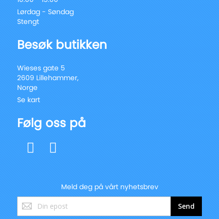
Lørdag - Søndag
Stengt
Besøk butikken
Wieses gate 5
2609 Lillehammer,
Norge
Se kart
Følg oss på
Meld deg på vårt nyhetsbrev
Registrer
Send
deg