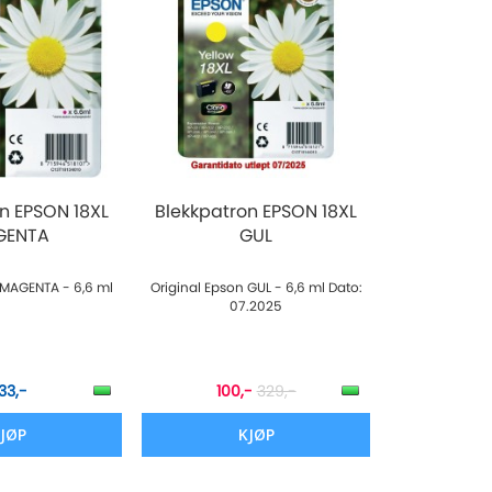
n EPSON 18XL
Blekkpatron EPSON 18XL
GENTA
GUL
 MAGENTA - 6,6 ml
Original Epson GUL - 6,6 ml Dato:
07.2025
33,-
100,-
329,-
JØP
KJØP