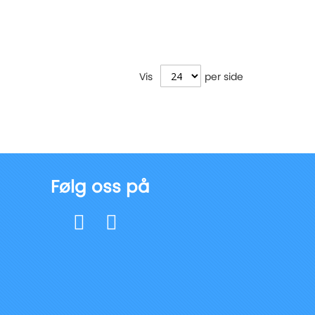
Vis
per side
Følg oss på