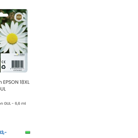
n EPSON 18XL
UL
on GUL - 6,6 ml
33,-