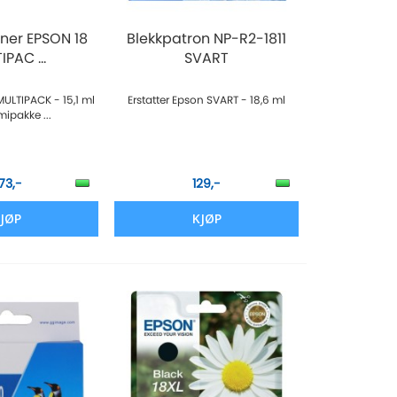
ner EPSON 18
Blekkpatron NP-R2-1811
PAC ...
SVART
MULTIPACK - 15,1 ml
Erstatter Epson SVART - 18,6 ml
ipakke ...
73,-
129,-
JØP
KJØP