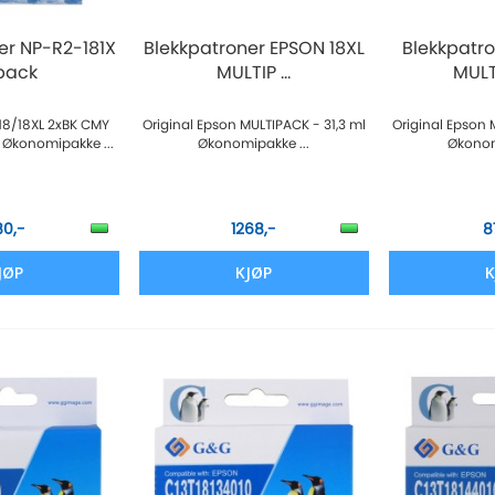
er NP-R2-181X
Blekkpatroner EPSON 18XL
Blekkpatro
pack
MULTIP ...
MULTI
 18/18XL 2xBK CMY
Original Epson MULTIPACK - 31,3 ml
Original Epson 
 Økonomipakke ...
Økonomipakke ...
Økonom
80,-
1268,-
8
JØP
KJØP
K