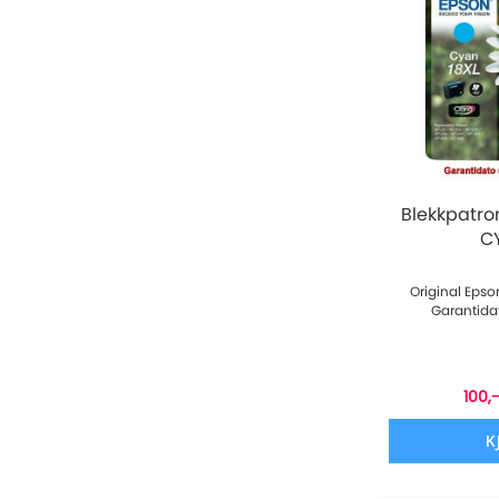
Blekkpatro
C
Original Epso
Garantida
100,
K