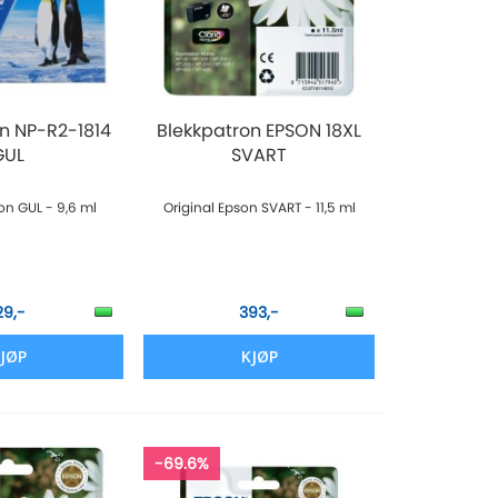
n NP-R2-1814
Blekkpatron EPSON 18XL
GUL
SVART
son GUL - 9,6 ml
Original Epson SVART - 11,5 ml
29,-
393,-
JØP
KJØP
-69.6%