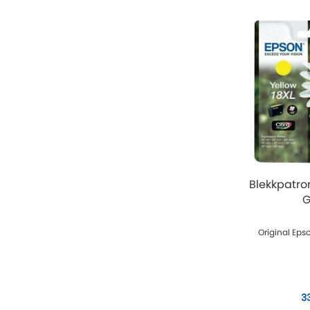
Blekkpatro
G
Original Eps
3