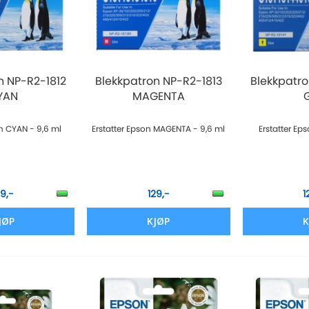
n NP-R2-1812
Blekkpatron NP-R2-1813
Blekkpatro
YAN
MAGENTA
on CYAN - 9,6 ml
Erstatter Epson MAGENTA - 9,6 ml
Erstatter Ep
29,-
129,-
1
JØP
KJØP
K