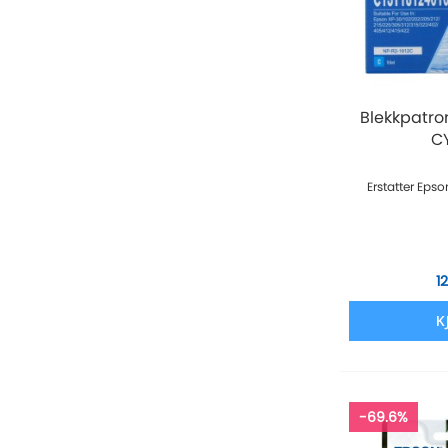
Blekkpatro
C
Erstatter Eps
1
K
-69.6%