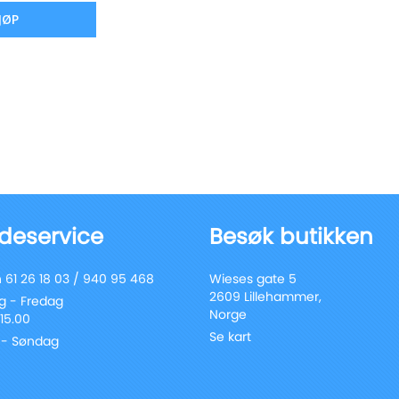
JØP
deservice
Besøk butikken
 61 26 18 03 / 940 95 468
Wieses gate 5
2609 Lillehammer,
 - Fredag
Norge
 15.00
Se kart
 - Søndag