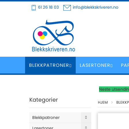
Hoppe
61 26 18 03
info@blekkskriveren.no
til
innhold
BLEKKPATRONER
LASERTONER
PA
Neste utsending
Kategorier
HJEM
BLEKK
Blekkpatroner
Lasertoner