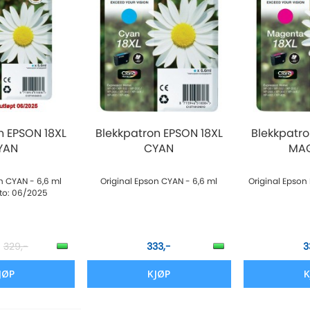
n EPSON 18XL
Blekkpatron EPSON 18XL
Blekkpatro
YAN
CYAN
MA
n CYAN - 6,6 ml
Original Epson CYAN - 6,6 ml
Original Epson
to: 06/2025
-
329,-
333,-
3
JØP
KJØP
K