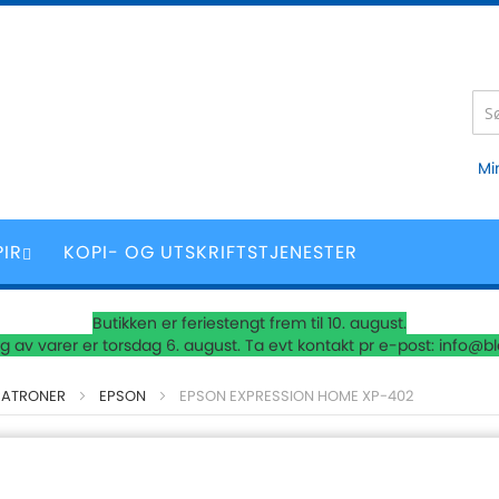
Mi
PIR
KOPI- OG UTSKRIFTSTJENESTER
Butikken er feriestengt frem til 10. august.
 av varer er torsdag 6. august. Ta evt kontakt pr e-post: info@b
PATRONER
EPSON
EPSON EXPRESSION HOME XP-402