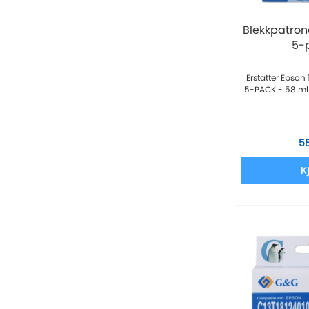
Blekkpatron
5-
Erstatter Epson
5-PACK - 58 ml
5
K