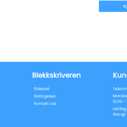
K
Blekkskriveren
Kun
Sidekart
Telefon
Mandag
Betingelser
10.00 -
Kontakt oss
Lørdag
Stengt