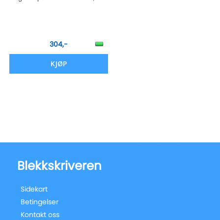
304,-
KJØP
Blekkskriveren
Sidekart
Betingelser
Kontakt oss