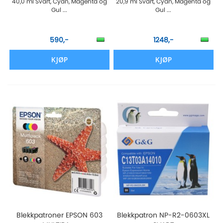
40,0 ml Svart, Cyan, Magenta og
20,9 ml Svart, Cyan, Magenta og
Gul ...
Gul ...
590,-
1248,-
KJØP
KJØP
Blekkpatroner EPSON 603
Blekkpatron NP-R2-0603XL