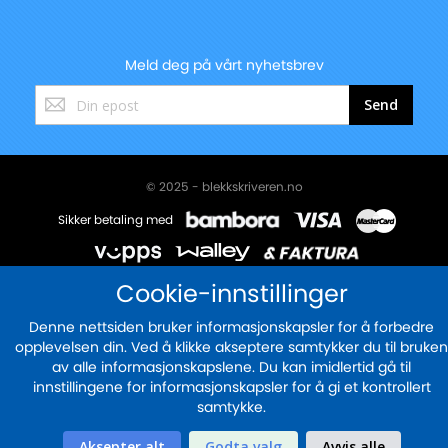
Meld deg på vårt nyhetsbrev
Registrer
Send
deg
for
vårt
nyhetsbrev:
© 2025 - blekkskriveren.no
Sikker betaling med
Cookie-innstillinger
Denne nettsiden bruker informasjonskapsler for å forbedre
opplevelsen din. Ved å klikke akseptere samtykker du til bruken
av alle informasjonskapslene. Du kan imidlertid gå til
innstillingene for informasjonskapsler for å gi et kontrollert
samtykke.
Aksepter alt
Godta valg
Avvis alle