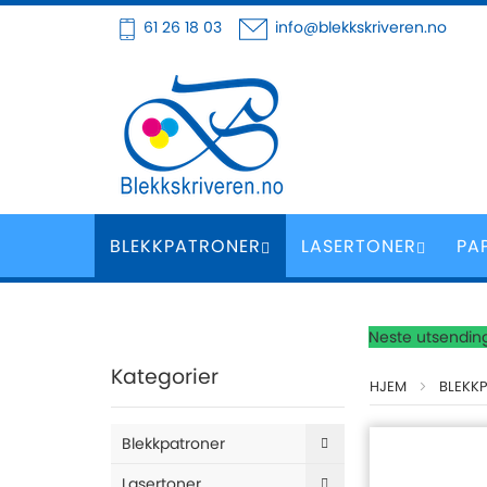
Hoppe
61 26 18 03
info@blekkskriveren.no
til
innhold
BLEKKPATRONER
LASERTONER
PA
Neste utsending
Kategorier
HJEM
BLEKK
Blekkpatroner
Lasertoner