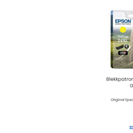
Blekkpatro
G
Original Eps
3