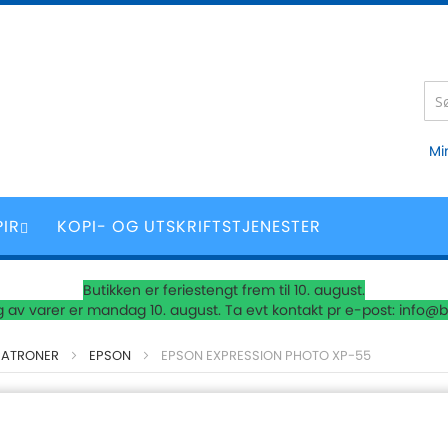
Mi
PIR
KOPI- OG UTSKRIFTSTJENESTER
Butikken er feriestengt frem til 10. august.
 av varer er mandag 10. august. Ta evt kontakt pr e-post: info@b
PATRONER
EPSON
EPSON EXPRESSION PHOTO XP-55