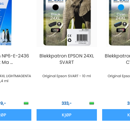
n NP6-E-2436
Blekkpatron EPSON 24XL
Blekkpatro
 Ma ...
SVART
C
 24XL LIGHTMAGENTA
Original Epson SVART - 10 ml
Original Eps
2,4 ml
09,-
333,-
3
JØP
KJØP
K