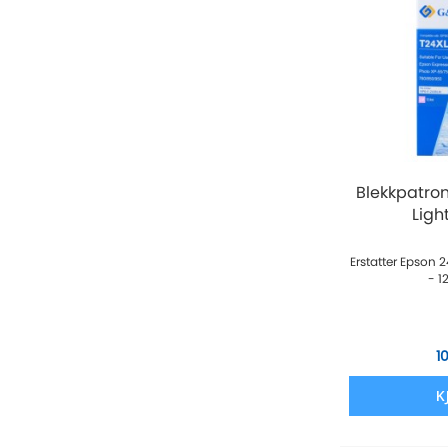
Blekkpatro
Light
Erstatter Epson
- 1
1
K