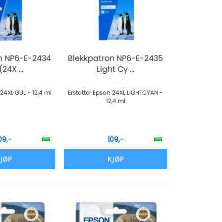
n NP6-E-2434
Blekkpatron NP6-E-2435
(24X ...
Light Cy ...
 24XL GUL - 12,4 ml
Erstatter Epson 24XL LIGHTCYAN -
12,4 ml
09,-
109,-
JØP
KJØP