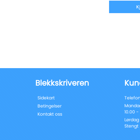
K
Blekkskriveren
Kun
Sidekart
Telefon
Mandag
Betingelser
10.00 -
Kontakt oss
Lørdag
Stengt