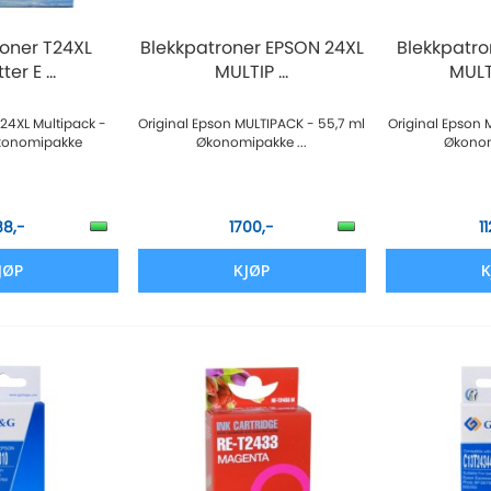
roner T24XL
Blekkpatroner EPSON 24XL
Blekkpatro
ter E ...
MULTIP ...
MULTI
 24XL Multipack -
Original Epson MULTIPACK - 55,7 ml
Original Epson 
Økonomipakke
Økonomipakke ...
Økonom
88,-
1700,-
1
JØP
KJØP
K