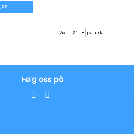
JØP
Vis
per side
Følg oss på