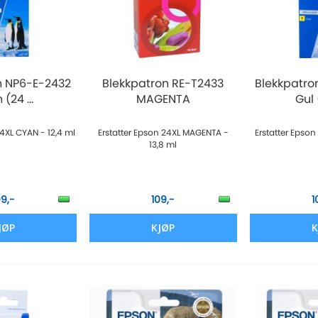
n NP6-E-2432
Blekkpatron RE-T2433
Blekkpatro
(24 ...
MAGENTA
Gul 
24XL CYAN - 12,4 ml
Erstatter Epson 24XL MAGENTA -
Erstatter Epson
13,8 ml
09,-
109,-
1
JØP
KJØP
K