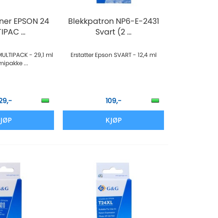
ner EPSON 24
Blekkpatron NP6-E-2431
PAC ...
Svart (2 ...
MULTIPACK - 29,1 ml
Erstatter Epson SVART - 12,4 ml
ipakke ...
129,-
109,-
JØP
KJØP