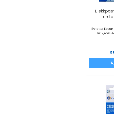
Blekkpat
erstat
Erstatter Epson
6x12,4ml 
5
K