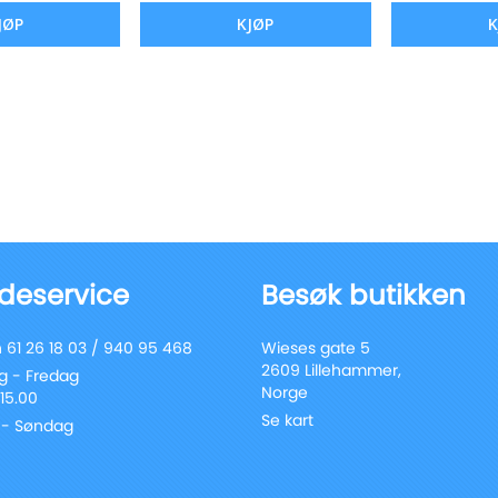
JØP
KJØP
K
deservice
Besøk butikken
 61 26 18 03 / 940 95 468
Wieses gate 5
2609 Lillehammer,
 - Fredag
Norge
 15.00
Se kart
 - Søndag