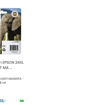
n EPSON 24XL
T MA ...
n LIGHT MAGENTA -
,8 ml
33,-