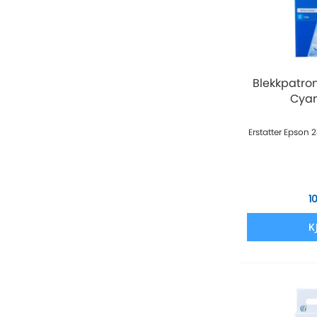
Blekkpatro
Cyan 
Erstatter Epson 
1
K