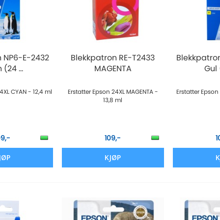
n NP6-E-2432
Blekkpatron RE-T2433
Blekkpatro
(24 ...
MAGENTA
Gul 
24XL CYAN - 12,4 ml
Erstatter Epson 24XL MAGENTA -
Erstatter Epson
13,8 ml
09,-
109,-
1
JØP
KJØP
K