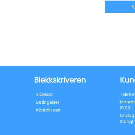
K
Blekkskriveren
Kun
Sidekart
Telefon
Mandag
Betingelser
10.00 -
Kontakt oss
Lørdag
Stengt