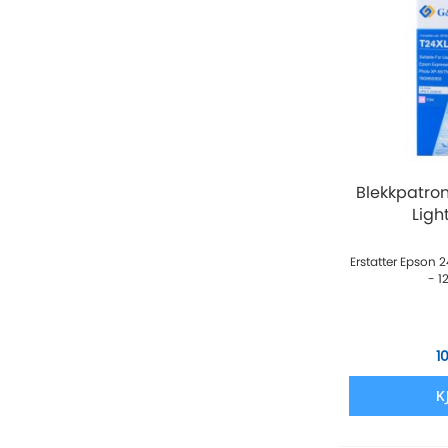
Blekkpatro
Light
Erstatter Epson
- 1
1
K