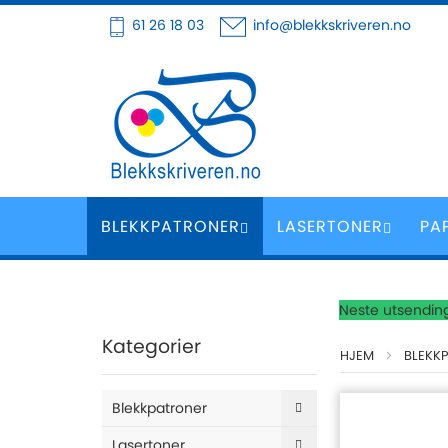
Hoppe
61 26 18 03
info@blekkskriveren.no
til
innhold
BLEKKPATRONER
LASERTONER
PA
Neste utsending
Kategorier
HJEM
BLEKK
Blekkpatroner
Lasertoner