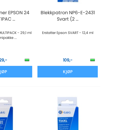
ner EPSON 24
Blekkpatron NP6-E-2431
PAC ...
Svart (2 ...
MULTIPACK - 29,1 ml
Erstatter Epson SVART - 12,4 ml
ipakke ...
129,-
109,-
JØP
KJØP