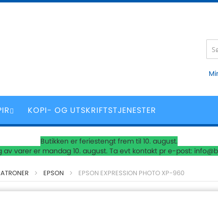
Mi
PIR
KOPI- OG UTSKRIFTSTJENESTER
Butikken er feriestengt frem til 10. august.
 av varer er mandag 10. august. Ta evt kontakt pr e-post: info@b
PATRONER
EPSON
EPSON EXPRESSION PHOTO XP-960