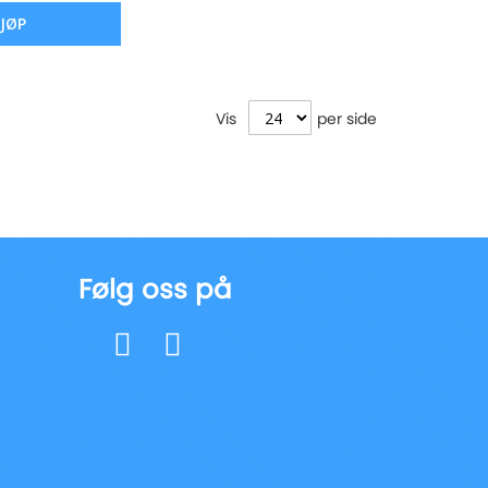
JØP
Vis
per side
Følg oss på