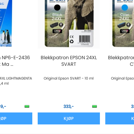
n NP6-E-2436
Blekkpatron EPSON 24XL
Blekkpatro
 Ma ...
SVART
C
 24XL LIGHTMAGENTA
Original Epson SVART - 10 ml
Original Eps
2,4 ml
09,-
333,-
3
JØP
KJØP
K