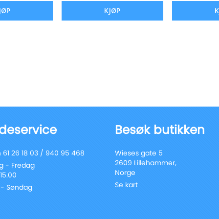
JØP
KJØP
K
deservice
Besøk butikken
 61 26 18 03 / 940 95 468
Wieses gate 5
2609 Lillehammer,
 - Fredag
Norge
 15.00
Se kart
 - Søndag