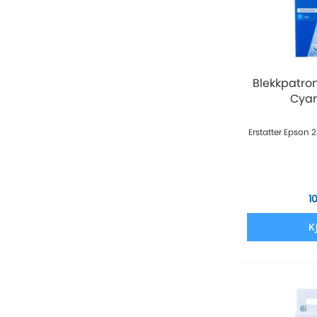
Blekkpatro
Cyan 
Erstatter Epson 
1
K