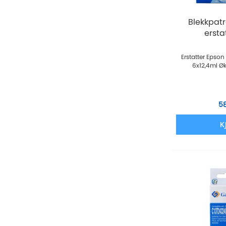
Blekkpat
erstat
Erstatter Epson
6x12,4ml 
5
K