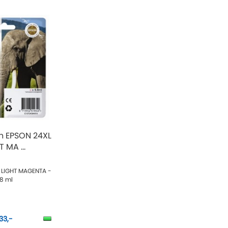
n EPSON 24XL
T MA ...
n LIGHT MAGENTA -
,8 ml
33,-