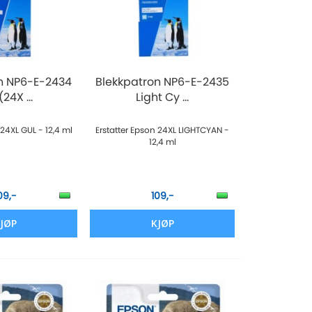
n NP6-E-2434
Blekkpatron NP6-E-2435
(24X ...
Light Cy ...
 24XL GUL - 12,4 ml
Erstatter Epson 24XL LIGHTCYAN -
12,4 ml
09,-
109,-
JØP
KJØP