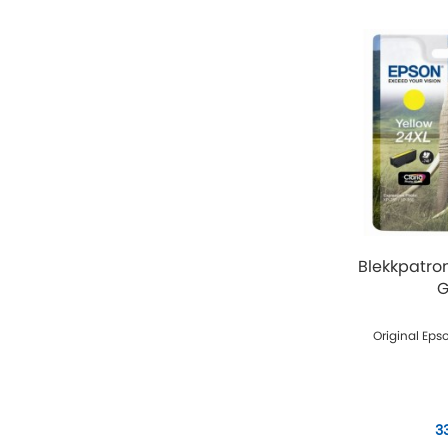
Blekkpatro
G
Original Eps
3