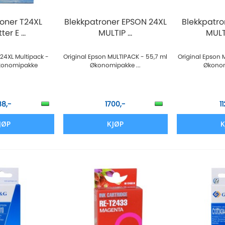
roner T24XL
Blekkpatroner EPSON 24XL
Blekkpatro
ter E ...
MULTIP ...
MULTI
 24XL Multipack -
Original Epson MULTIPACK - 55,7 ml
Original Epson 
Økonomipakke
Økonomipakke ...
Økonom
88,-
1700,-
1
JØP
KJØP
K