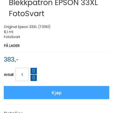
Blekkpatron EPSON 33XL
beginning
of
FotoSvart
the
images
gallery
Original Epson 33XL (T3361)
8,1 ml
FotoSvart
PÅ LAGER
383,-
Antall
Kjøp