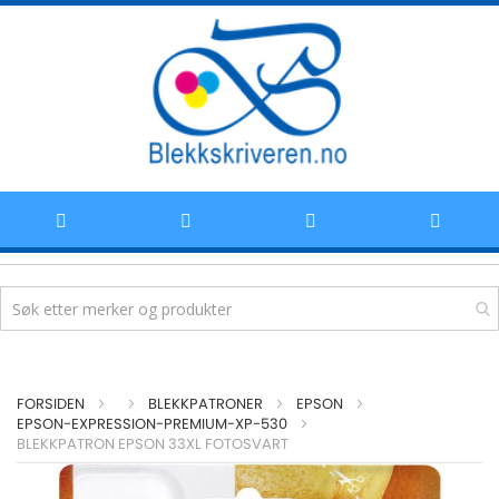
Hoppe
FORSIDEN
BLEKKPATRONER
EPSON
til
EPSON-EXPRESSION-PREMIUM-XP-530
BLEKKPATRON EPSON 33XL FOTOSVART
innhold
Skip
to