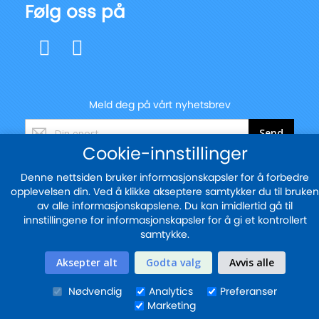
Følg oss på
Meld deg på vårt nyhetsbrev
Registrer
Send
deg
Cookie-innstillinger
for
vårt
Denne nettsiden bruker informasjonskapsler for å forbedre
nyhetsbrev:
opplevelsen din. Ved å klikke akseptere samtykker du til bruken
© 2025 - blekkskriveren.no
av alle informasjonskapslene. Du kan imidlertid gå til
Sikker betaling med
innstillingene for informasjonskapsler for å gi et kontrollert
samtykke.
Aksepter alt
Godta valg
Avvis alle
Nødvendig
Analytics
Preferanser
Marketing