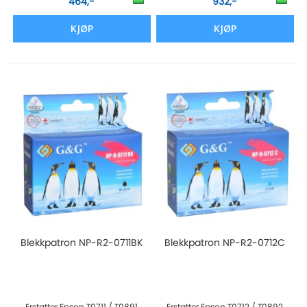
464,-
932,-
KJØP
KJØP
Blekkpatron NP-R2-0711BK
Blekkpatron NP-R2-0712C
Erstatter Epson T0711 / T0891
Erstatter Epson T0712 / T0892