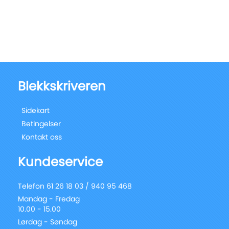
Blekkskriveren
Sidekart
Betingelser
Kontakt oss
Kundeservice
Telefon 61 26 18 03 / 940 95 468
Mandag - Fredag
10.00 - 15.00
Lørdag - Søndag