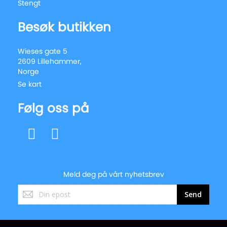
Stengt
Besøk butikken
Wieses gate 5
2609 Lillehammer,
Norge
Se kart
Følg oss på
Meld deg på vårt nyhetsbrev
Registrer
Send
deg
for
vårt