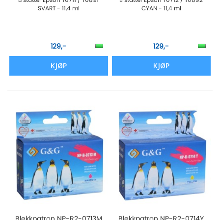
SVART - 11,4 ml
CYAN - 11,4 ml
129,-
129,-
KJØP
KJØP
Blekkpatron NP-R2-0713M
Blekkpatron NP-R2-0714Y