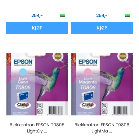
254,-
254,-
KJØP
KJØP
Blekkpatron EPSON T0805
Blekkpatron EPSON T0806
LightCy ...
LightMa ...