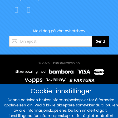
Meld deg på vårt nyhetsbrev
Registrer
Send
deg
for
vårt
nyhetsbrev:
© 2025 - blekkskriveren.no
Sikker betaling med
Cookie-innstillinger
Denne nettsiden bruker informasjonskapsler for å forbedre
opplevelsen din. Ved å klikke akseptere samtykker du til bruken
av alle informasjonskapslene. Du kan imidlertid gå til
innstillingene for informasjonskapsler for å gi et kontrollert