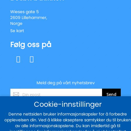
Wieses gate 5
2609 Lillehammer,
Norge
Se kart
Følg oss på
Meld deg på vårt nyhetsbrev
Registrer
Send
deg
Cookie-innstillinger
for
vårt
Denne nettsiden bruker informasjonskapsler for å forbedre
nyhetsbrev:
© 2025 - blekkskriveren.no
opplevelsen din. Ved å klikke akseptere samtykker du til bruken
av alle informasjonskapslene. Du kan imidlertid gå til
Sikker betaling med