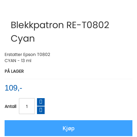
Skip
to
the
Blekkpatron RE-T0802
beginning
of
Cyan
the
images
gallery
Erstatter Epson T0802
CYAN - 13 ml
PÅ LAGER
109,-
Antall
Kjøp