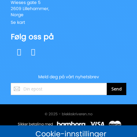
Wieses gate 5
2609 Lillehammer,
Norge
Se kart
Følg oss på
Meld deg på vårt nyhetsbrev
Registrer
Send
deg
for
vårt
nyhetsbrev:
© 2025 - blekkskriveren.no
Sikker betaling med
Cookie-innstillinger