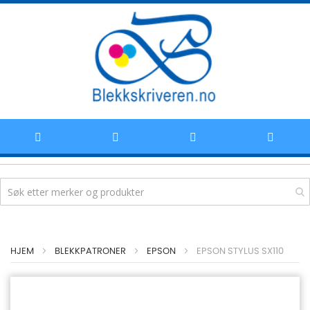
Hoppe
HJEM
BLEKKPATRONER
EPSON
EPSON STYLUS SX110
til
innhold