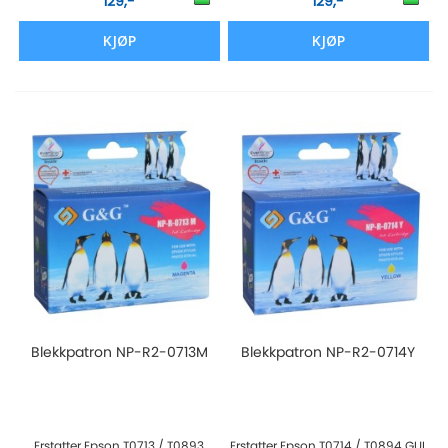
129,-
129,-
KJØP
KJØP
Blekkpatron NP-R2-0713M
Blekkpatron NP-R2-0714Y
Erstatter Epson T0713 / T0893
Erstatter Epson T0714 / T0894 GUL