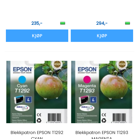
235,-
294,-
KJØP
KJØP
Blekkpatron EPSON T1292
Blekkpatron EPSON T1293
CYAN
MAGENTA