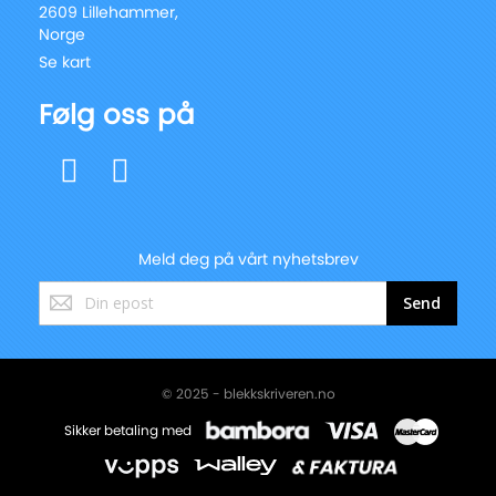
2609 Lillehammer,
Norge
Se kart
Følg oss på
Meld deg på vårt nyhetsbrev
Registrer
Send
deg
for
vårt
nyhetsbrev:
© 2025 - blekkskriveren.no
Sikker betaling med