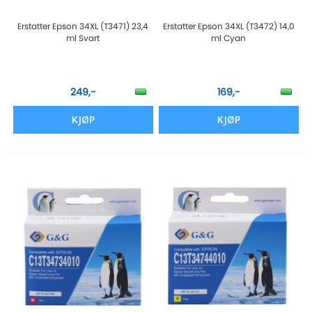
Erstatter Epson 34XL (T3471) 23,4
Erstatter Epson 34XL (T3472) 14,0
ml Svart
ml Cyan
249,-
169,-
KJØP
KJØP