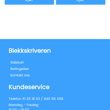
Blekkskriveren
Sidekart
Betingelser
Kontakt oss
Kundeservice
Telefon 61 26 18 03 / 940 95 468
Mandag - Fredag
10.00 - 15.00