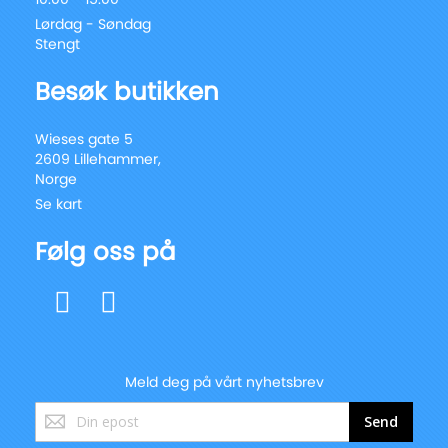
Lørdag - Søndag
Stengt
Besøk butikken
Wieses gate 5
2609 Lillehammer,
Norge
Se kart
Følg oss på
Meld deg på vårt nyhetsbrev
Registrer
Send
deg