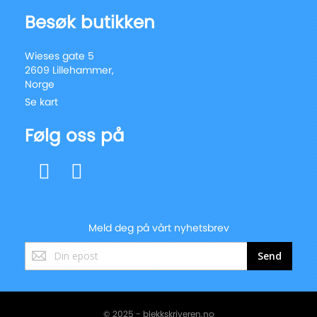
Besøk butikken
Wieses gate 5
2609 Lillehammer,
Norge
Se kart
Følg oss på
Meld deg på vårt nyhetsbrev
Registrer
Send
deg
for
vårt
nyhetsbrev:
© 2025 - blekkskriveren.no