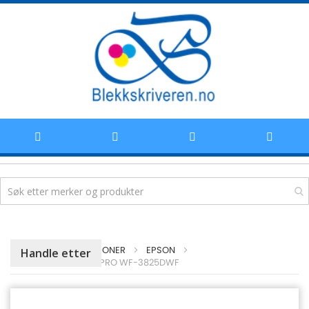
Hoppe
HJEM
BLEKKPATRONER
EPSON
Handle etter
til
EPSON WORKFORCE PRO WF-3825DWF
innhold