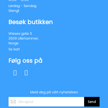
Lørdag - Søndag
Stengt
Besøk butikken
Wieses gate 5
2609 Lillehammer,
Norge
Se kart
Følg oss på
Meld deg på vårt nyhetsbrev
Registrer
Send
deg