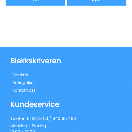
Blekkskriveren
Sidekart
Betingelser
Kontakt oss
Kundeservice
Telefon 61 26 18 03 / 940 95 468
Mandag - Fredag
10.00 - 15.00