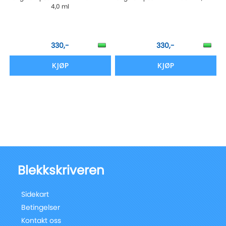
4,0 ml
330,-
330,-
KJØP
KJØP
Blekkskriveren
Sidekart
Betingelser
Kontakt oss