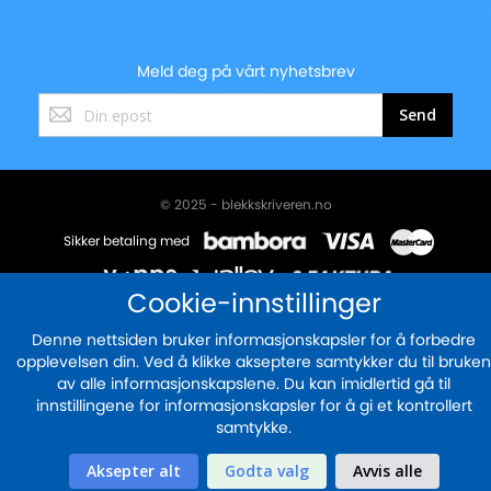
Meld deg på vårt nyhetsbrev
Registrer
Send
deg
for
vårt
nyhetsbrev:
© 2025 - blekkskriveren.no
Sikker betaling med
Cookie-innstillinger
Denne nettsiden bruker informasjonskapsler for å forbedre
opplevelsen din. Ved å klikke akseptere samtykker du til bruken
av alle informasjonskapslene. Du kan imidlertid gå til
innstillingene for informasjonskapsler for å gi et kontrollert
samtykke.
Aksepter alt
Godta valg
Avvis alle