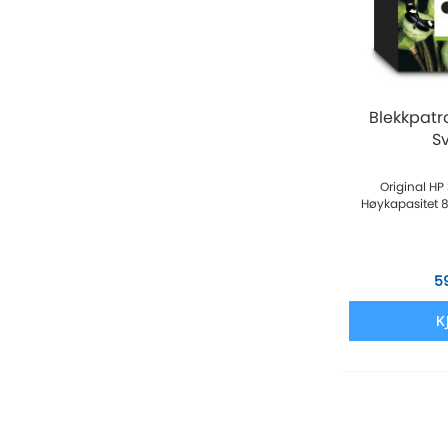
Blekkpatr
S
Original HP
Høykapasitet 8
5
K