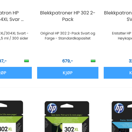
atron HP
Blekkpatroner HP 302 2-
Blekkpatro
XL Svar ...
Pack
S
2XL/304XL Svart -
Original HP 302 2-Pack Svart og
Erstatter H
,5 ml / 300 sider
Farge - Standardkapasitet
Høykapa
97,-
679,-
3
JØP
KJØP
K