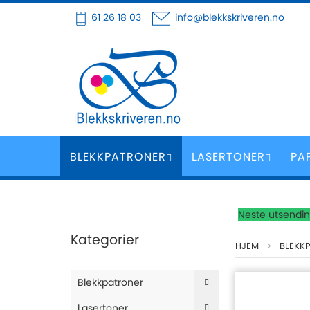
Hoppe
61 26 18 03
info@blekkskriveren.no
til
innhold
BLEKKPATRONER
LASERTONER
PA
Neste utsending
Kategorier
HJEM
BLEKK
Blekkpatroner
Lasertoner