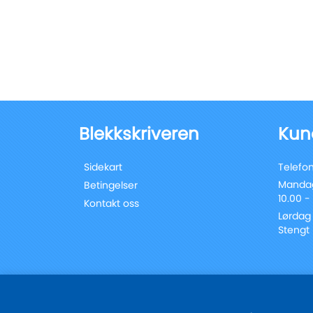
Blekkskriveren
Kun
Sidekart
Telefon
Mandag
Betingelser
10.00 -
Kontakt oss
Lørdag
Stengt