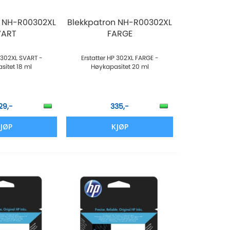
n NH-R00302XL
Blekkpatron NH-R00302XL
VART
FARGE
P 302XL SVART -
Erstatter HP 302XL FARGE -
sitet 18 ml
Høykapasitet 20 ml
29,-
335,-
JØP
KJØP