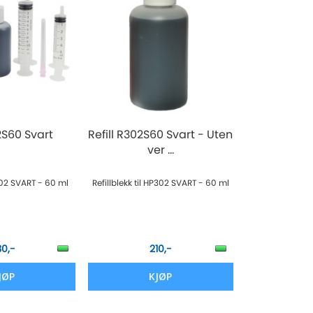
02S60 Svart
Refill R302S60 Svart - Uten
ver ...
P302 SVART - 60 ml
Refillblekk til HP302 SVART - 60 ml
30,-
210,-
JØP
KJØP