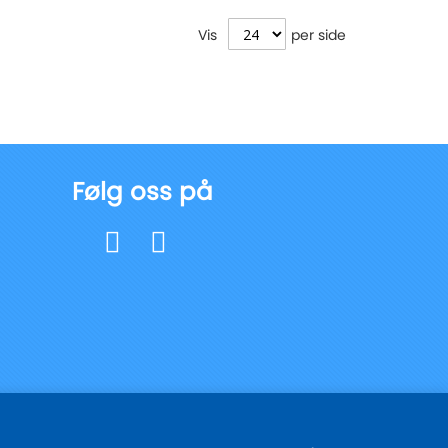
Vis
per side
Følg oss på