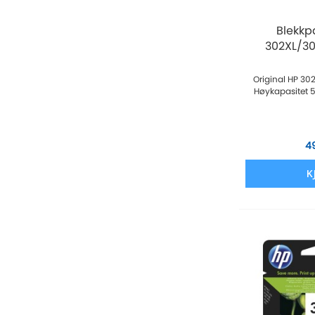
Blekkp
302XL/304
Original HP 30
Høykapasitet 5
4
K