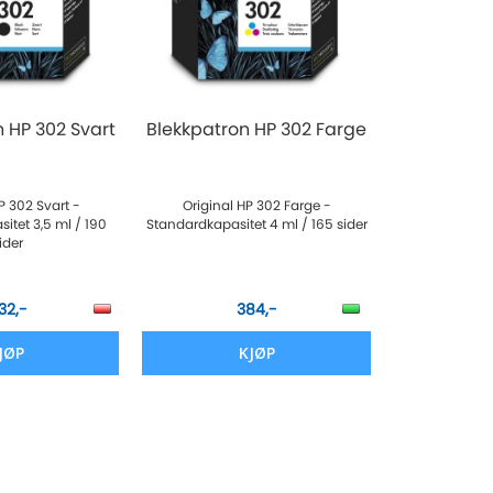
 HP 302 Svart
Blekkpatron HP 302 Farge
P 302 Svart -
Original HP 302 Farge -
itet 3,5 ml / 190
Standardkapasitet 4 ml / 165 sider
ider
32,-
384,-
JØP
KJØP