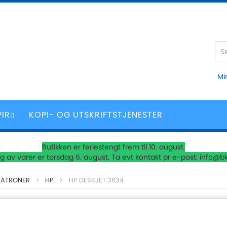
Mi
PIR
KOPI- OG UTSKRIFTSTJENESTER
Butikken er feriestengt frem til 10. august.
 av varer er torsdag 6. august. Ta evt kontakt pr e-post: info@b
PATRONER
HP
HP DESKJET 3634