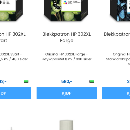
on HP 302XL
Blekkpatron HP 302XL
Blekkpatron
vart
Farge
 302XL Svart -
Original HP 302XL Farge -
Original H
,5 ml / 480 sider
Høykapasitet 8 ml / 330 sider
Standardkapas
s
93,-
580,-
3
JØP
KJØP
K