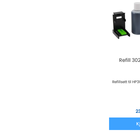
Refill 3
Refillsett til H
2
K