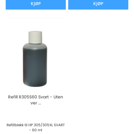
KJØP
KJØP
Refill R305S60 Svart - Uten
ver ...
Refillblekk til HP 305/305XL SVART
- 60 ml