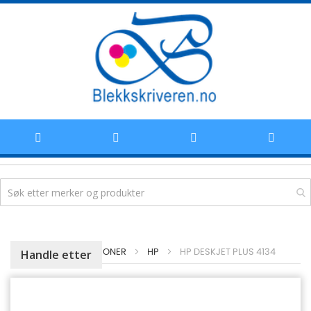
Hoppe
HJEM
BLEKKPATRONER
HP
HP DESKJET PLUS 4134
Handle etter
til
innhold