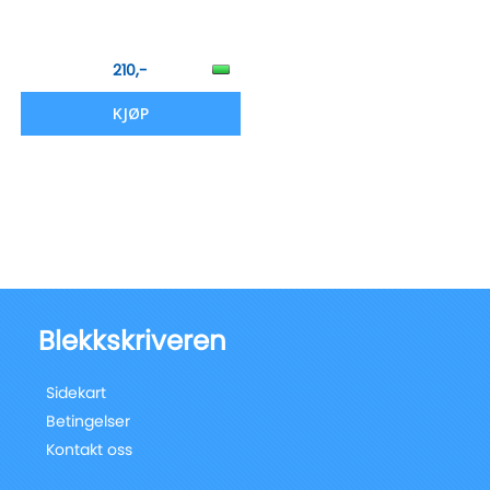
210,-
KJØP
Blekkskriveren
Sidekart
Betingelser
Kontakt oss