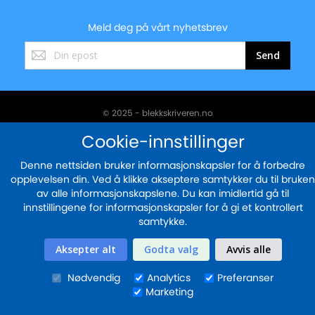
Meld deg på vårt nyhetsbrev
Registrer
Send
deg
for
vårt
nyhetsbrev:
© 2025 - blekkskriveren.no
Sikker betaling med
Cookie-innstillinger
Denne nettsiden bruker informasjonskapsler for å forbedre
opplevelsen din. Ved å klikke akseptere samtykker du til bruken
av alle informasjonskapslene. Du kan imidlertid gå til
innstillingene for informasjonskapsler for å gi et kontrollert
samtykke.
Aksepter alt
Godta valg
Avvis alle
Nødvendig
Analytics
Preferanser
Marketing