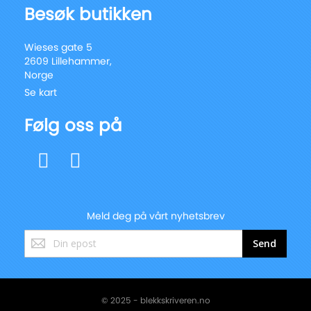
Besøk butikken
Wieses gate 5
2609 Lillehammer,
Norge
Se kart
Følg oss på
Meld deg på vårt nyhetsbrev
Registrer
Send
deg
for
vårt
nyhetsbrev:
© 2025 - blekkskriveren.no