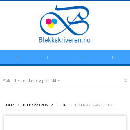
Hoppe
HJEM
BLEKKPATRONER
HP
HP ENVY 5642 E-AIO
til
innhold