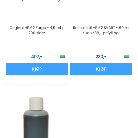
Original HP 62 Farge - 4,5 ml /
Refillsett til HP 62 SVART - 60 ml
200 sider
Kun kr 38,- pr fylling!
407,-
230,-
KJØP
KJØP