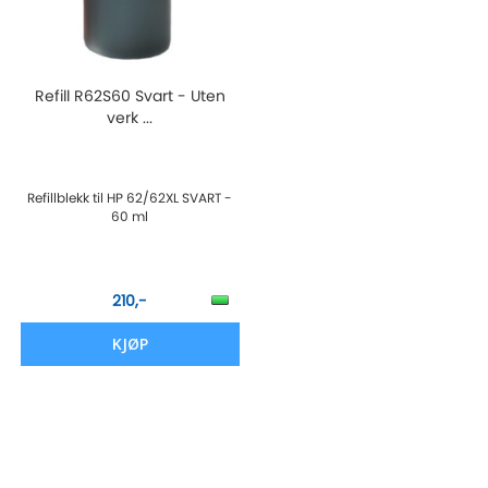
Refill R62S60 Svart - Uten
verk ...
Refillblekk til HP 62/62XL SVART -
60 ml
210,-
KJØP