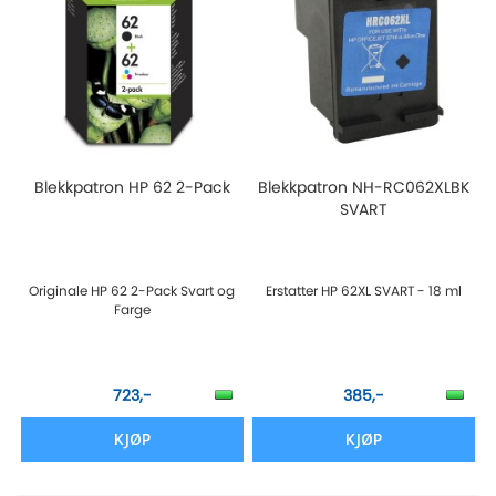
Blekkpatron HP 62 2-Pack
Blekkpatron NH-RC062XLBK
SVART
Originale HP 62 2-Pack Svart og
Erstatter HP 62XL SVART - 18 ml
Farge
723,-
385,-
KJØP
KJØP