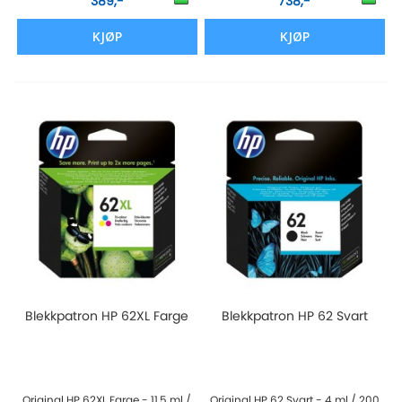
389,-
738,-
KJØP
KJØP
Blekkpatron HP 62XL Farge
Blekkpatron HP 62 Svart
Original HP 62XL Farge - 11,5 ml /
Original HP 62 Svart - 4 ml / 200