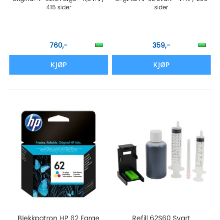
415 sider
sider
760,-
359,-
KJØP
KJØP
Blekkpatron HP 62 Farge
Refill 62S60 Svart