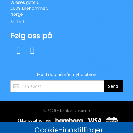
Wieses gate 5
2609 Lillehammer,
Norge
Se kart
Følg oss på
Meld deg på vårt nyhetsbrev
Registrer
Send
deg
for
vårt
nyhetsbrev:
© 2025 - blekkskriveren.no
Sikker betaling med
Cookie-innstillinger