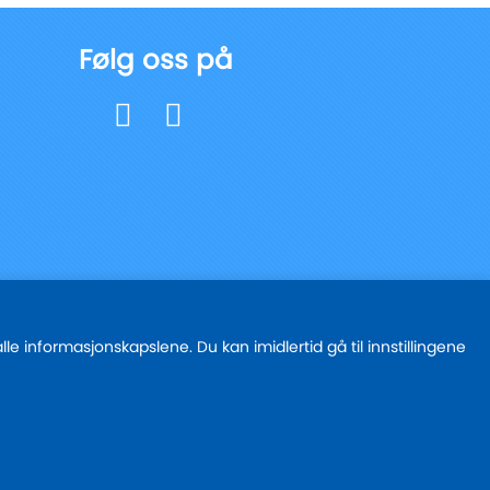
Følg oss på
e informasjonskapslene. Du kan imidlertid gå til innstillingene