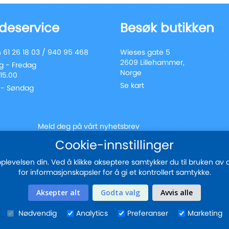
deservice
Besøk butikken
 61 26 18 03 / 940 95 468
Wieses gate 5
2609 Lillehammer,
 - Fredag
Norge
 15.00
Se kart
 - Søndag
Meld deg på vårt nyhetsbrev
Registrer
Cookie-innstillinger
Send
deg
for
evelsen din. Ved å klikke akseptere samtykker du til bruken av all
vårt
for informasjonskapsler for å gi et kontrollert samtykke.
nyhetsbrev:
Sikker betaling med
Aksepter alt
Godta valg
Avvis alle
Nødvendig
Analytics
Preferanser
Marketing