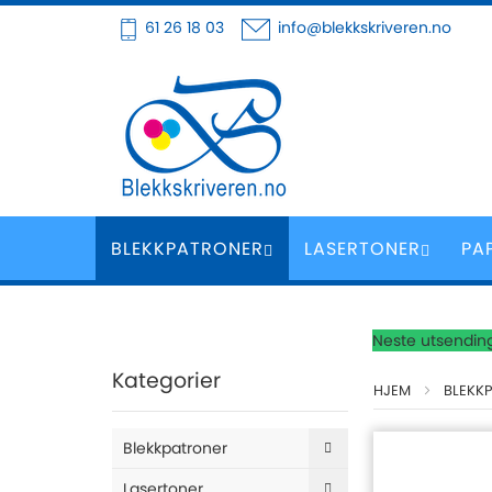
Hoppe
61 26 18 03
info@blekkskriveren.no
til
innhold
BLEKKPATRONER
LASERTONER
PA
Neste utsending
Kategorier
HJEM
BLEKK
Blekkpatroner
Lasertoner