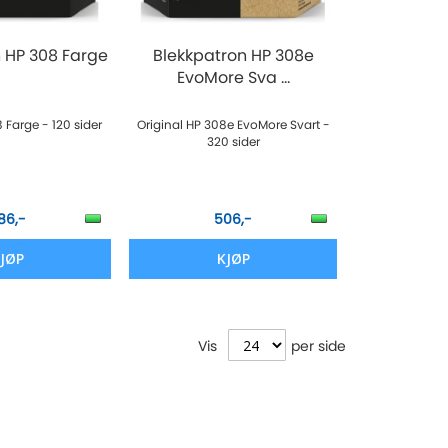
 HP 308 Farge
Blekkpatron HP 308e
EvoMore Sva ...
 Farge - 120 sider
Original HP 308e EvoMore Svart -
320 sider
86,-
506,-
JØP
KJØP
Vis
per side