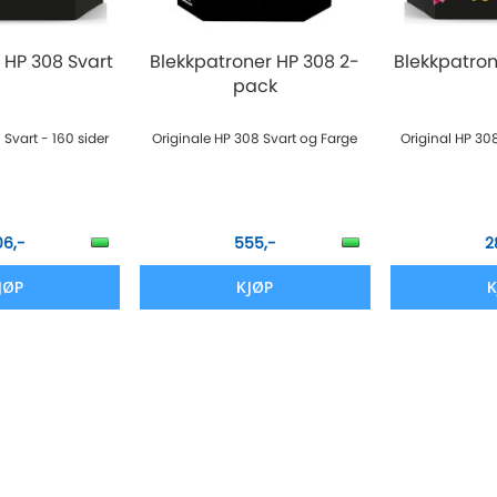
 HP 308 Svart
Blekkpatroner HP 308 2-
Blekkpatron
pack
 Svart - 160 sider
Originale HP 308 Svart og Farge
Original HP 308
06,-
555,-
2
JØP
KJØP
K