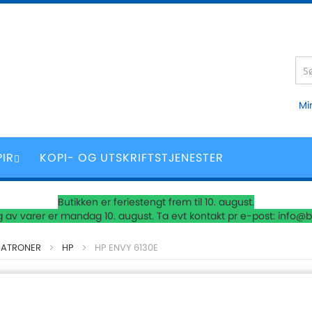
Mi
PIR
KOPI- OG UTSKRIFTSTJENESTER
Butikken er feriestengt frem til 10. august.
 av varer er mandag 10. august. Ta evt kontakt pr e-post: info@b
PATRONER
HP
HP ENVY 6130E